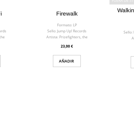
FUERA DE S
Walkin
i
Firewalk
Formato:
LP
ords
Sello:
Jump Up! Records
Sello:
the
Artista:
Prizefighters, the
A
23,00 €
AÑADIR