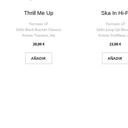
Thrill Me Up
Ska In Hi-F
Formato:
LP
Formato:
LP
Sello:
Black Butcher Classics
Sello:
Jump Up! Rec
Artista:
Toasters, the
Artista:
Scofflaws, 
20,00 €
23,00 €
AÑADIR
AÑADIR