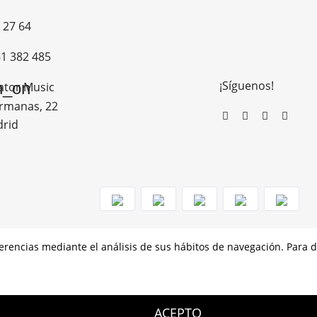
 27 64
1 382 485
¡Síguenos!
n_on
ator Music
rmanas, 22
drid
eferencias mediante el análisis de sus hábitos de navegación. Para
MO DE RECUPERACIÓN Y RESILENCIA
ACEPTO