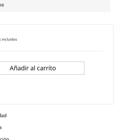
he
 incluidos
Añadir al carrito
idad
a
ución