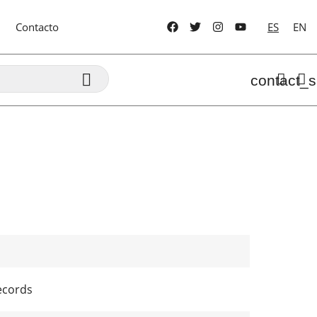
Contacto
ES
EN

contact_s
ecords