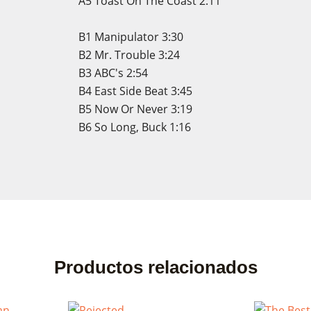
A5
Toast On The Coast
2:11
B1
Manipulator
3:30
B2
Mr. Trouble
3:24
B3
ABC's
2:54
B4
East Side Beat
3:45
B5
Now Or Never
3:19
B6
So Long, Buck
1:16
Productos relacionados