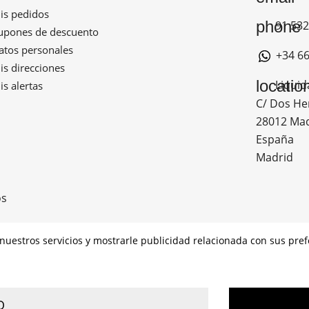
s pedidos
phone
91 532
pones de descuento
tos personales
+34 66
s direcciones
locatio
Liquid
s alertas
C/ Dos He
28012 Ma
España
Madrid
os
r nuestros servicios y mostrarle publicidad relacionada con sus pr
ADO POR LOS FONDOS NEXT GENERATION (EU) DEL MECANIS
O