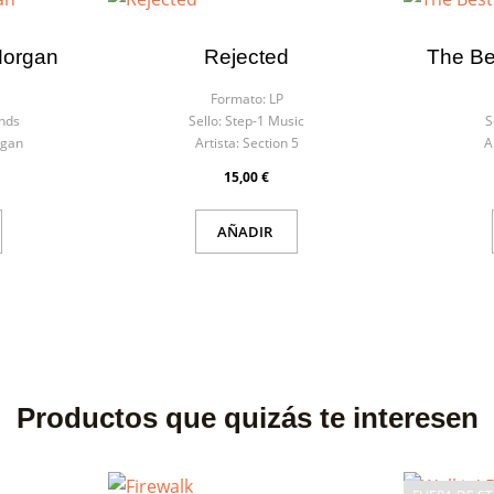
Morgan
Rejected
The Be
Formato:
LP
nds
Sello:
Step-1 Music
S
rgan
Artista:
Section 5
A
15,00 €
AÑADIR
Productos que quizás te interesen