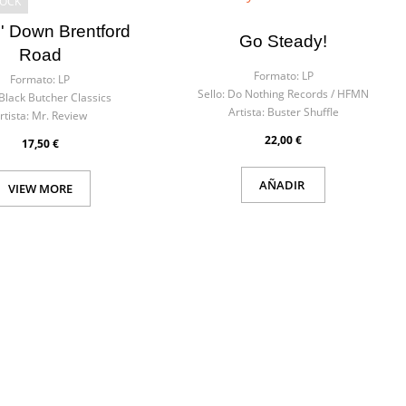
TOCK
' Down Brentford
Go Steady!
Road
Formato:
LP
Formato:
LP
Sello:
Do Nothing Records / HFMN
Black Butcher Classics
Artista:
Buster Shuffle
rtista:
Mr. Review
22,00 €
17,50 €
AÑADIR
VIEW MORE