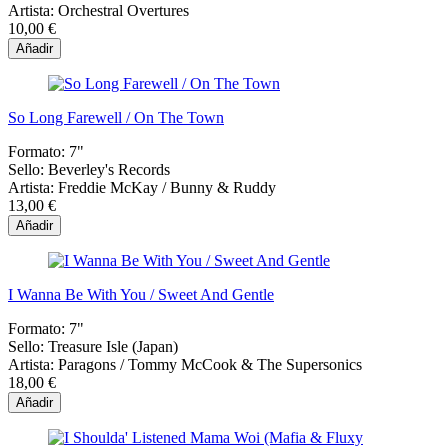
Artista:
Orchestral Overtures
10,00 €
Añadir
So Long Farewell / On The Town
Formato:
7"
Sello:
Beverley's Records
Artista:
Freddie McKay / Bunny & Ruddy
13,00 €
Añadir
I Wanna Be With You / Sweet And Gentle
Formato:
7"
Sello:
Treasure Isle (Japan)
Artista:
Paragons / Tommy McCook & The Supersonics
18,00 €
Añadir