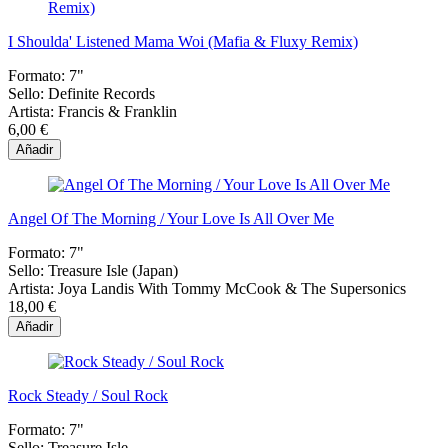
I Shoulda' Listened Mama Woi (Mafia & Fluxy Remix)
Formato:
7"
Sello:
Definite Records
Artista:
Francis & Franklin
6,00 €
Añadir
Angel Of The Morning / Your Love Is All Over Me
Formato:
7"
Sello:
Treasure Isle (Japan)
Artista:
Joya Landis With Tommy McCook & The Supersonics
18,00 €
Añadir
Rock Steady / Soul Rock
Formato:
7"
Sello:
Treasure Isle