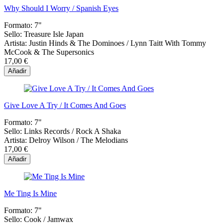
Why Should I Worry / Spanish Eyes
Formato:
7"
Sello:
Treasure Isle Japan
Artista:
Justin Hinds & The Dominoes / Lynn Taitt With Tommy
McCook & The Supersonics
17,00 €
Añadir
Give Love A Try / It Comes And Goes
Formato:
7"
Sello:
Links Records / Rock A Shaka
Artista:
Delroy Wilson / The Melodians
17,00 €
Añadir
Me Ting Is Mine
Formato:
7"
Sello:
Cook / Jamwax