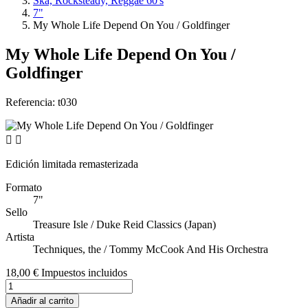
Ska, Rocksteady, Reggae 60's
7"
My Whole Life Depend On You / Goldfinger
My Whole Life Depend On You /
Goldfinger
Referencia:
t030


Edición limitada remasterizada
Formato
7"
Sello
Treasure Isle ‎/ Duke Reid Classics (Japan)
Artista
Techniques, the / Tommy McCook And His Orchestra
18,00 €
Impuestos incluidos
Añadir al carrito