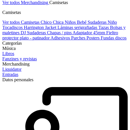
Ver todos Merchandising
Camisetas
Camisetas
Ver todos Camisetas
Chico
Chica
Niños
Bebé
Sudaderas Niño
Tocadiscos
Harrington Jacket
Láminas serigrafiadas
Tazas
Bolsas y
maletines DJ
Sudaderas
Chapas / pins
Adaptador 45rpm
Fieltro
protector plato - patinador
Adhesivos
Parches
Posters
Fundas discos
Categorías
Música
Libros
Fanzines y revistas
Merchandising
Liquidator
Entradas
Datos personales