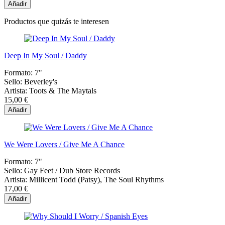
Añadir
Productos que quizás te interesen
Deep In My Soul / Daddy
Formato:
7"
Sello:
Beverley's
Artista:
Toots & The Maytals
15,00 €
Añadir
We Were Lovers / Give Me A Chance
Formato:
7"
Sello:
Gay Feet ‎/ Dub Store Records
Artista:
Millicent Todd (Patsy), The Soul Rhythms
17,00 €
Añadir