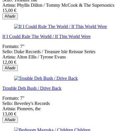
Artista:
Phyllis Dillon / Tommy McCook & The Supersonics
15,00 €
Añadir
If I Could Rule The World / If This World Were
Formato:
7"
Sello:
Duke Records / Treasure Isle Reissue Series
Artista:
Alton Ellis / Tyrone Evans
12,00 €
Añadir
Trouble Deh Bush / Drive Back
Formato:
7"
Sello:
Beverley's Records
Artista:
Pioneers, the
13,00 €
Añadir