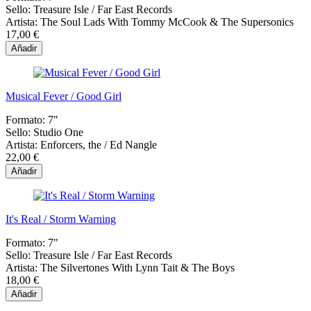
Sello:
Treasure Isle / Far East Records
Artista:
The Soul Lads With Tommy McCook & The Supersonics
17,00 €
Añadir
Musical Fever / Good Girl
Formato:
7"
Sello:
Studio One
Artista:
Enforcers, the / Ed Nangle
22,00 €
Añadir
It's Real / Storm Warning
Formato:
7"
Sello:
Treasure Isle / Far East Records
Artista:
The Silvertones With Lynn Tait & The Boys
18,00 €
Añadir