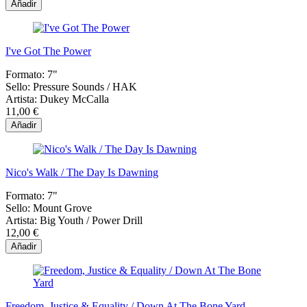
Añadir
I've Got The Power
Formato:
7"
Sello:
Pressure Sounds ‎/ HAK
Artista:
Dukey McCalla
11,00 €
Añadir
Nico's Walk / The Day Is Dawning
Formato:
7"
Sello:
Mount Grove
Artista:
Big Youth / Power Drill
12,00 €
Añadir
Freedom, Justice & Equality / Down At The Bone Yard