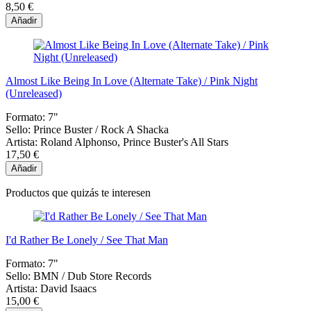
8,50 €
Añadir
Almost Like Being In Love (Alternate Take) / Pink Night
(Unreleased)
Formato:
7"
Sello:
Prince Buster / Rock A Shacka
Artista:
Roland Alphonso, Prince Buster's All Stars
17,50 €
Añadir
Productos que quizás te interesen
I'd Rather Be Lonely / See That Man
Formato:
7"
Sello:
BMN / Dub Store Records
Artista:
David Isaacs
15,00 €