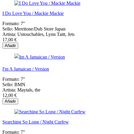
I Do Love You / Mackie Mackie
Formato:
7"
Sello:
Merritone/Dub Store Japan
Artista:
Untouchables, Lynn Taitt, Jets
17,00 €
Añadir
I'm A Jamaican / Version
Formato:
7"
Sello:
BMN
Artista:
Maytals, the
12,00 €
Añadir
Searching So Long / Night Curfew
Formato:
7"