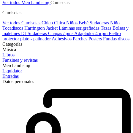
Ver todos Merchandising
Camisetas
Camisetas
Ver todos Camisetas
Chico
Chica
Niños
Bebé
Sudaderas Niño
Tocadiscos
Harrington Jacket
Láminas serigrafiadas
Tazas
Bolsas y
maletines DJ
Sudaderas
Chapas / pins
Adaptador 45rpm
Fieltro
protector plato - patinador
Adhesivos
Parches
Posters
Fundas discos
Categorías
Música
Libros
Fanzines y revistas
Merchandising
Liquidator
Entradas
Datos personales