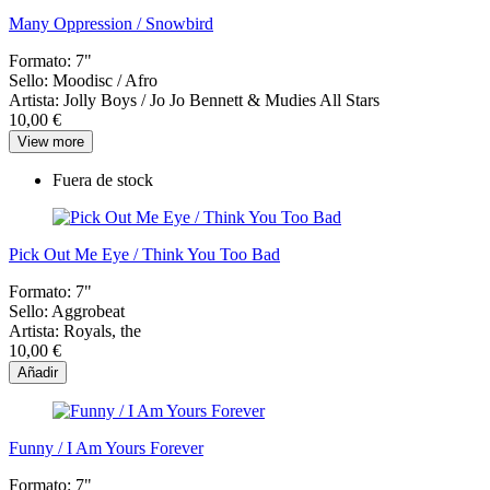
Many Oppression / Snowbird
Formato:
7"
Sello:
Moodisc / Afro
Artista:
Jolly Boys / Jo Jo Bennett & Mudies All Stars
10,00 €
View more
Fuera de stock
Pick Out Me Eye / Think You Too Bad
Formato:
7"
Sello:
Aggrobeat
Artista:
Royals, the
10,00 €
Añadir
Funny / I Am Yours Forever
Formato:
7"