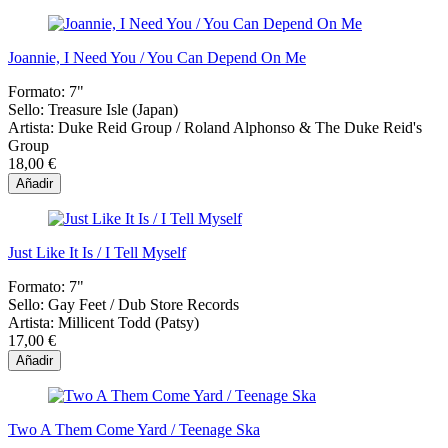
Joannie, I Need You / You Can Depend On Me
Formato:
7"
Sello:
Treasure Isle (Japan)
Artista:
Duke Reid Group / Roland Alphonso & The Duke Reid's
Group
18,00 €
Añadir
Just Like It Is / I Tell Myself
Formato:
7"
Sello:
Gay Feet ‎/ Dub Store Records
Artista:
Millicent Todd (Patsy)
17,00 €
Añadir
Two A Them Come Yard / Teenage Ska