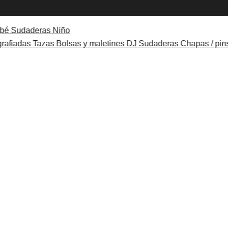
ebé
Sudaderas Niño
grafiadas
Tazas
Bolsas y maletines DJ
Sudaderas
Chapas / pin