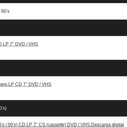
 60's
D
LP
7"
DVD / VHS
kers
LP
CD
7"
DVD / VHS
0's)
's / 00's)
CD
LP
7"
CS (cassette)
DVD / VHS
Descarga digital