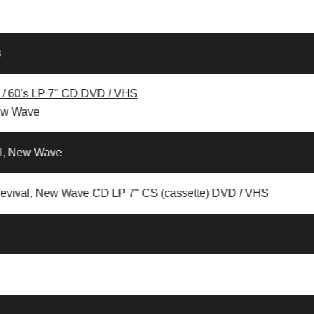
s
 / 60's
LP
7"
CD
DVD / VHS
New Wave
al, New Wave
 Revival, New Wave
CD
LP
7"
CS (cassette)
DVD / VHS