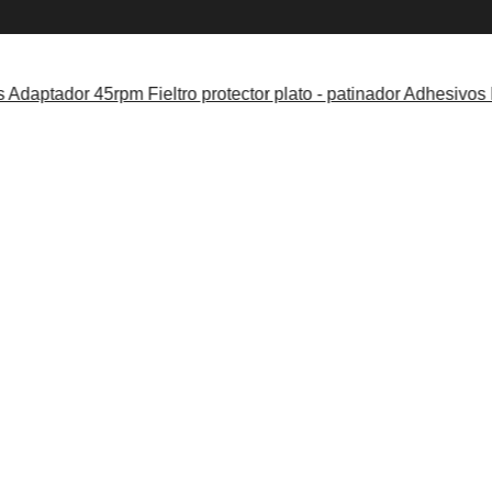
s
Adaptador 45rpm
Fieltro protector plato - patinador
Adhesivos