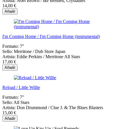
Artista:
Noel Brown / Ike Bennett, Crystalites
14,00 €
Añadir
I'm Coming Home / I'm Coming Home (instrumental)
Formato:
7"
Sello:
Merritone / Dub Store Japan
Artista:
Eddie Perkins / Merritone All Stars
17,00 €
Añadir
Reload / Little Willie
Formato:
7"
Sello:
All Stars
Artista:
Don Drummond / Clue J. & The Blues Blasters
15,00 €
Añadir