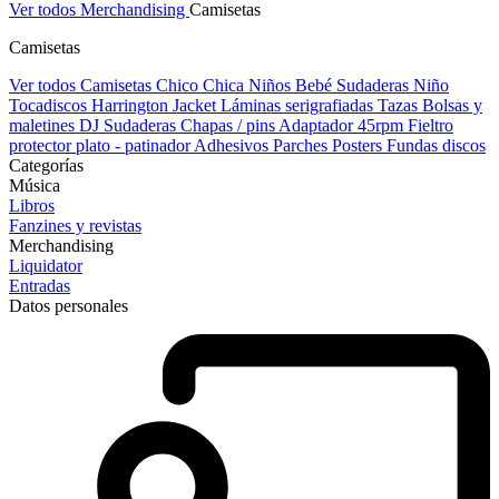
Ver todos Merchandising
Camisetas
Camisetas
Ver todos Camisetas
Chico
Chica
Niños
Bebé
Sudaderas Niño
Tocadiscos
Harrington Jacket
Láminas serigrafiadas
Tazas
Bolsas y
maletines DJ
Sudaderas
Chapas / pins
Adaptador 45rpm
Fieltro
protector plato - patinador
Adhesivos
Parches
Posters
Fundas discos
Categorías
Música
Libros
Fanzines y revistas
Merchandising
Liquidator
Entradas
Datos personales