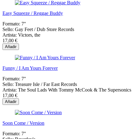
Easy Squeeze / Reggae Buddy
Formato:
7"
Sello:
Gay Feet / Dub Store Records
Artista:
Victors, the
17,00 €
Añadir
Funny / I Am Yours Forever
Formato:
7"
Sello:
Treasure Isle / Far East Records
Artista:
The Soul Lads With Tommy McCook & The Supersonics
17,00 €
Añadir
Soon Come / Version
Formato:
7"