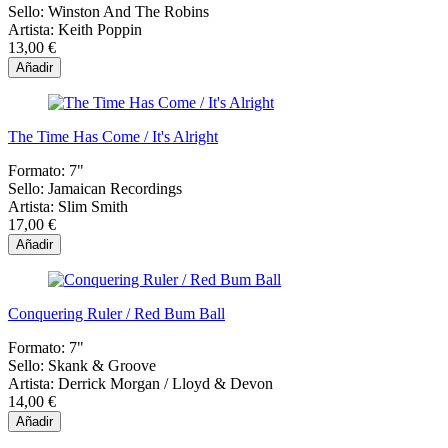
Sello:
Winston And The Robins
Artista:
Keith Poppin
13,00 €
Añadir
The Time Has Come / It's Alright
Formato:
7"
Sello:
Jamaican Recordings
Artista:
Slim Smith
17,00 €
Añadir
Conquering Ruler / Red Bum Ball
Formato:
7"
Sello:
Skank & Groove
Artista:
Derrick Morgan / Lloyd & Devon
14,00 €
Añadir