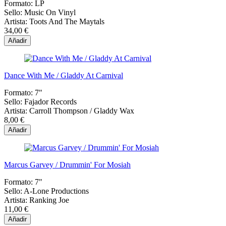
Formato:
LP
Sello:
Music On Vinyl
Artista:
Toots And The Maytals
34,00 €
Añadir
Dance With Me / Gladdy At Carnival
Formato:
7"
Sello:
Fajador Records
Artista:
Carroll Thompson / Gladdy Wax
8,00 €
Añadir
Marcus Garvey / Drummin' For Mosiah
Formato:
7"
Sello:
A-Lone Productions
Artista:
Ranking Joe
11,00 €
Añadir