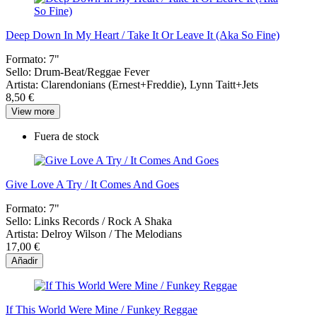
Deep Down In My Heart / Take It Or Leave It (Aka So Fine)
Formato:
7"
Sello:
Drum-Beat/Reggae Fever
Artista:
Clarendonians (Ernest+Freddie), Lynn Taitt+Jets
8,50 €
View more
Fuera de stock
Give Love A Try / It Comes And Goes
Formato:
7"
Sello:
Links Records / Rock A Shaka
Artista:
Delroy Wilson / The Melodians
17,00 €
Añadir
If This World Were Mine / Funkey Reggae