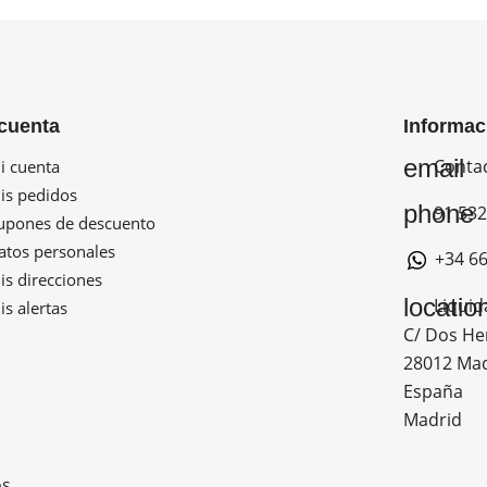
cuenta
Informac
email
Conta
 cuenta
s pedidos
phone
91 532
pones de descuento
tos personales
+34 66
s direcciones
locatio
Liquid
s alertas
C/ Dos He
28012 Ma
España
Madrid
os