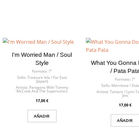
I'm Worried Man / Soul
Style
What You Gonna
/ Pata Pat
Formato:
7"
Sello:
Treasure Isle / Far East
Formato:
7"
(Japan)
Sello:
Merritone / Dub
Artista:
Paragons With Tommy
McCook And The Supersonics
Artista:
Tartans / Lynn Ta
Jets
17,00 €
17,00 €
AÑADIR
AÑADIR