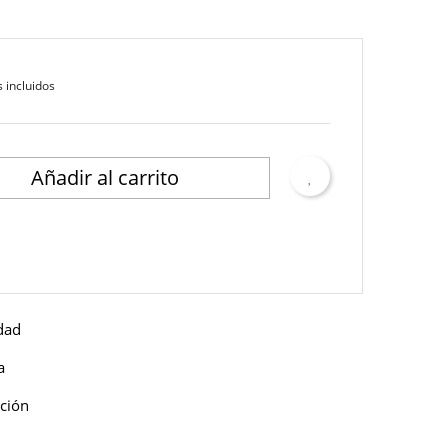
 incluidos
Añadir al carrito
idad
a
ución