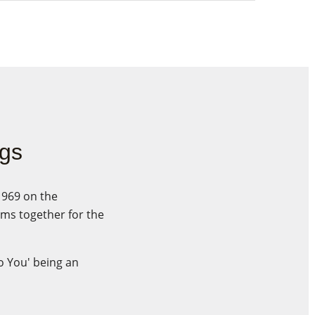
ngs
1969 on the
ms together for the
o You' being an