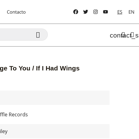
Contacto
ES
EN

contact_s
e To You / If I Had Wings
ffle Records
ley