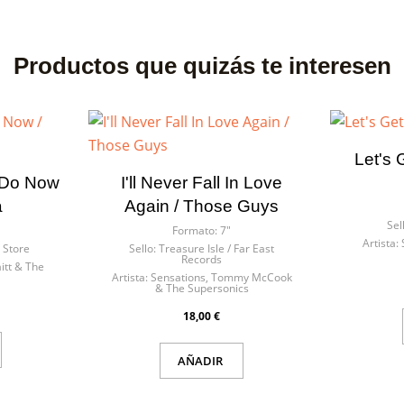
Productos que quizás te interesen
Let's 
 Do Now
I'll Never Fall In Love
a
Again / Those Guys
Sel
Formato:
7"
Artista:
 Store
Sello:
Treasure Isle / Far East
Records
itt & The
Artista:
Sensations, Tommy McCook
& The Supersonics
18,00 €
AÑADIR