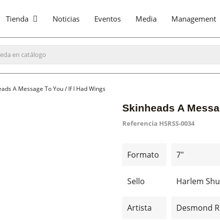
Tienda
Noticias
Eventos
Media
Management
eads A Message To You / If I Had Wings
Skinheads A Messag
Referencia
HSRSS-0034
Formato
7"
Sello
Harlem Shu
Artista
Desmond Ri