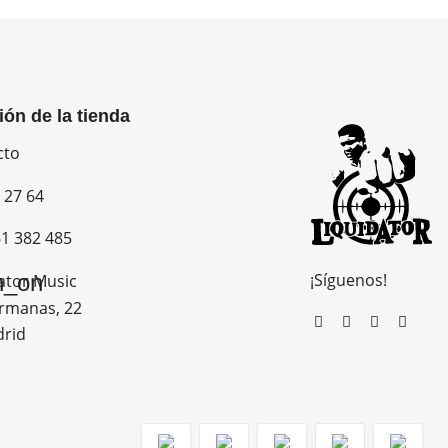
ión de la tienda
cto
 27 64
1 382 485
¡Síguenos!
n_on
ator Music
rmanas, 22
drid