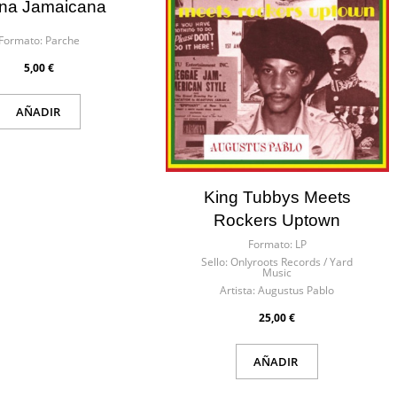
×
×
na Jamaicana
Formato:
Parche
5,00 €
AÑADIR
ión
eos
King Tubbys Meets
Rockers Uptown
Formato:
LP
Sello:
Onlyroots Records / Yard
Music
Artista:
Augustus Pablo
25,00 €
AÑADIR