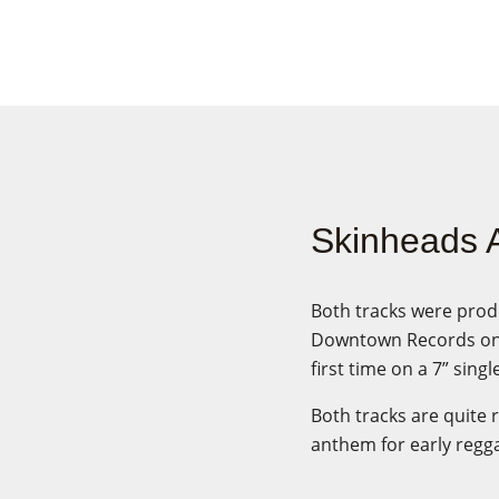
Skinheads A
Both tracks were prod
Downtown Records on t
first time on a 7” singl
Both tracks are quite
anthem for early regg