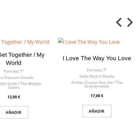
Get Together / My
I Love The Way You Love
World
Formato:
7"
Formato:
7"
Sello:
Rock A Shacka
lo:
Pressure Sounds
Artista:
Chosen Few, the / The
Slim Smith / The Webber
Groovemaster
Sisters
17,00 €
12,00 €
AÑADIR
AÑADIR