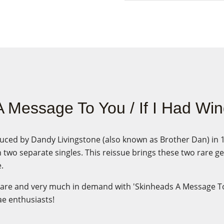
 Message To You / If I Had Wi
uced by Dandy Livingstone (also known as Brother Dan) in 
wo separate singles. This reissue brings these two rare ge
e.
 rare and very much in demand with 'Skinheads A Message T
ae enthusiasts!