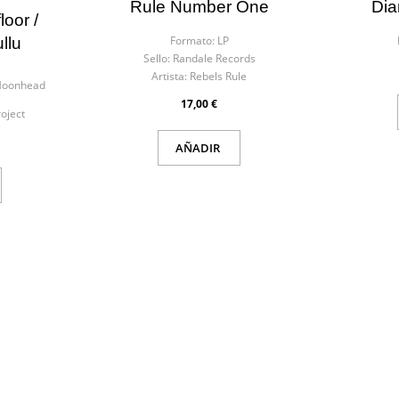
ar lista de deseos
Rule Number One
Dia
iar sesión
oor /
Formato:
LP
llu
re de la lista de deseos
Sello:
Randale Records
iniciar sesión para guardar productos en su lista de deseos.
Artista:
Rebels Rule
 Moonhead
17,00 €
oject
Cancelar
Iniciar ses
AÑADIR
Cancelar
Crear lista de des