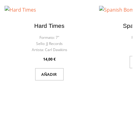
Hard Times
Span
Formato:
7"
Fo
Sello:
JJ Records
Artista:
Carl Dawkins
14,00 €
AÑADIR