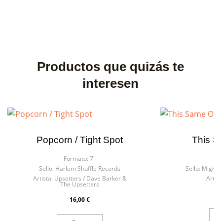
Productos que quizás te
interesen
Popcorn / Tight Spot
This S
Formato:
7"
F
Sello:
Harlem Shuffle Records
Sello:
Mighty 
Artista:
Upsetters / Dave Barker &
Artist
The Upsetters
16,00 €