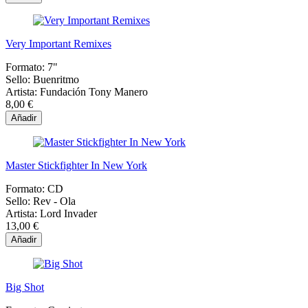
Very Important Remixes
Formato:
7"
Sello:
Buenritmo
Artista:
Fundación Tony Manero
8,00 €
Añadir
Master Stickfighter In New York
Formato:
CD
Sello:
Rev - Ola
Artista:
Lord Invader
13,00 €
Añadir
Big Shot