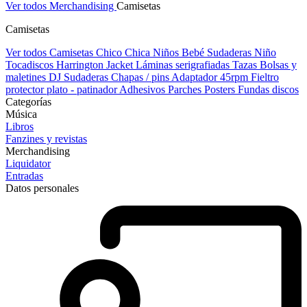
Ver todos Merchandising
Camisetas
Camisetas
Ver todos Camisetas
Chico
Chica
Niños
Bebé
Sudaderas Niño
Tocadiscos
Harrington Jacket
Láminas serigrafiadas
Tazas
Bolsas y
maletines DJ
Sudaderas
Chapas / pins
Adaptador 45rpm
Fieltro
protector plato - patinador
Adhesivos
Parches
Posters
Fundas discos
Categorías
Música
Libros
Fanzines y revistas
Merchandising
Liquidator
Entradas
Datos personales