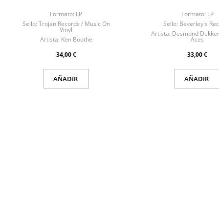
Formato:
LP
Formato:
LP
Sello:
Trojan Records / Music On
Sello:
Beverley's Re
Vinyl
Artista:
Desmond Dekker
Artista:
Ken Boothe
Aces
34,00 €
33,00 €
AÑADIR
AÑADIR