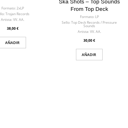
Ska Shots – Top Sounds
Formato:
2xLP
From Top Deck
llo:
Trojan Records
Formato:
LP
Artista:
VV. AA.
Sello:
Top Deck Records / Pressure
Sounds
38,00 €
Artista:
VV. AA.
30,00 €
AÑADIR
AÑADIR