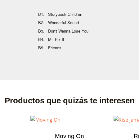
B1. Storybook Children
B2. Wonderful Sound
B3. Don't Wanna Lose You
B4. Mr. Fix It
B5. Friends
Productos que quizás te interesen
Moving On
R