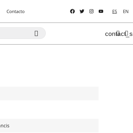
Contacto
ES
EN

contact_s
ncis