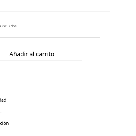
 incluidos
Añadir al carrito
idad
a
ución