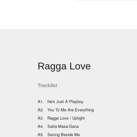
Ragga Love
Tracklist
A1. He's Just A Playboy
A2. You To Me Are Everything
A3. Ragga Love / Uptight
A4. Satta-Masa-Gana
A5. Sexing Beside Me