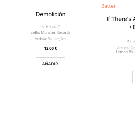
Demolición
If There's A
×
×
Formato:
7"
/ B
Crear lista de deseos
Iniciar sesión
Sello:
Munster Records
F
Artista:
Saicos, los
Sello:
R
Artista:
Don C
12,00 €
Nombre de la lista de deseos
Debe iniciar sesión para guardar productos en su lista de
Lemon Blues 
deseos.
AÑADIR
Cancelar
Cancelar
Crear lista de deseos
Iniciar sesión