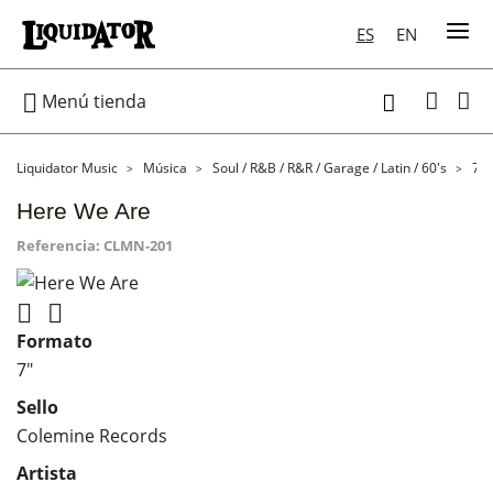
ES
EN

Menú tienda

Liquidator Music
Música
Soul / R&B / R&R / Garage / Latin / 60's
7"
Here We Are
Referencia:
CLMN-201


Formato
7"
Sello
Colemine Records
Artista