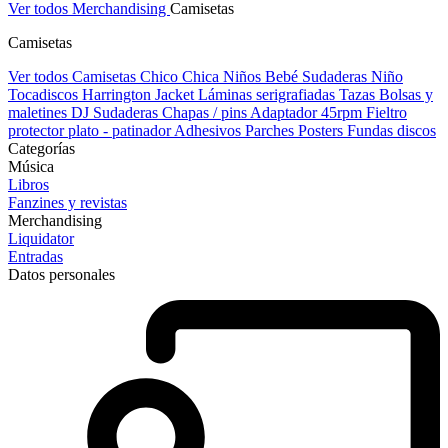
Ver todos Merchandising
Camisetas
Camisetas
Ver todos Camisetas
Chico
Chica
Niños
Bebé
Sudaderas Niño
Tocadiscos
Harrington Jacket
Láminas serigrafiadas
Tazas
Bolsas y
maletines DJ
Sudaderas
Chapas / pins
Adaptador 45rpm
Fieltro
protector plato - patinador
Adhesivos
Parches
Posters
Fundas discos
Categorías
Música
Libros
Fanzines y revistas
Merchandising
Liquidator
Entradas
Datos personales