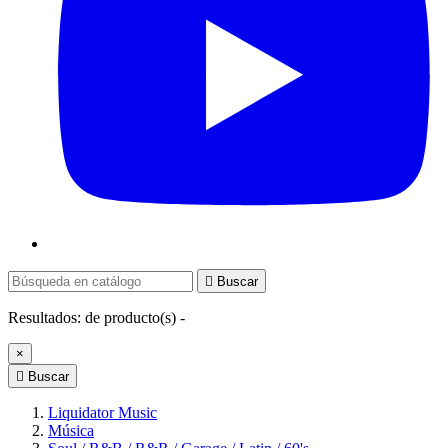

Buscar
Resultados:
de
producto(s) -
×

Buscar
Liquidator Music
Música