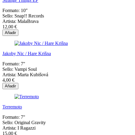
Strange Things EP
Formato:
10"
Sello:
Snap!! Records
Artista:
MalaBrava
12,00 €
Añadir
Jakoby Nic / Hare Krišna
Formato:
7"
Sello:
Vampi Soul
Artista:
Marta Kubišová
4,00 €
Añadir
Terremoto
Formato:
7"
Sello:
Original Gravity
Artista:
I Ragazzi
15,00 €