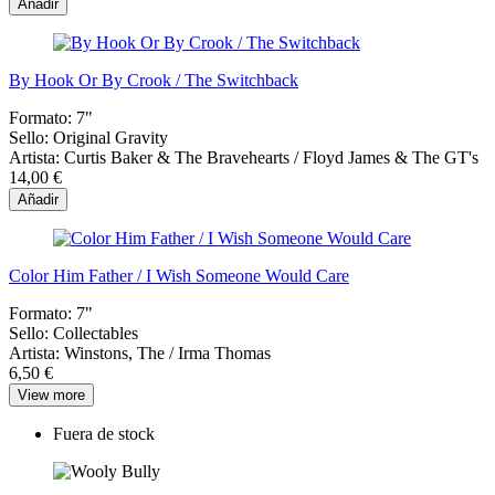
Añadir
By Hook Or By Crook / The Switchback
Formato:
7"
Sello:
Original Gravity
Artista:
Curtis Baker & The Bravehearts / Floyd James & The GT's
14,00 €
Añadir
Color Him Father / I Wish Someone Would Care
Formato:
7"
Sello:
Collectables
Artista:
Winstons, The / Irma Thomas
6,50 €
View more
Fuera de stock