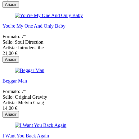
Añadir
You're My One And Only Baby
Formato:
7"
Sello:
Soul Direction
Artista:
Intruders, the
21,00 €
Añadir
Beggar Man
Formato:
7"
Sello:
Original Gravity
Artista:
Melvin Craig
14,00 €
Añadir
I Want You Back Again