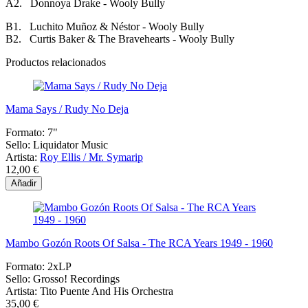
A2. Donnoya Drake - Wooly Bully
B1. Luchito Muñoz & Néstor - Wooly Bully
B2. Curtis Baker & The Bravehearts - Wooly Bully
Productos relacionados
Mama Says / Rudy No Deja
Formato:
7"
Sello:
Liquidator Music
Artista:
Roy Ellis / Mr. Symarip
12,00 €
Añadir
Mambo Gozón Roots Of Salsa - The RCA Years 1949 - 1960
Formato:
2xLP
Sello:
Grosso! Recordings
Artista:
Tito Puente And His Orchestra
35,00 €