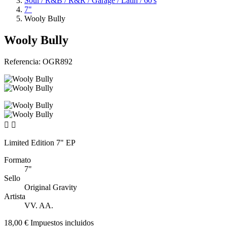
Soul / R&B / R&R / Garage / Latin / 60's
7"
Wooly Bully
Wooly Bully
Referencia:
OGR892


Limited Edition 7" EP
Formato
7"
Sello
Original Gravity
Artista
VV. AA.
18,00 €
Impuestos incluidos