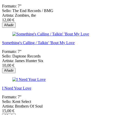
Formato:
7"
Sello:
The End Records / BMG
Artista:
Zombies, the
12,00 €
Añadir
Something's Calling / Talkin' 'Bout My Love
Formato:
7"
Sello:
Daptone Records
Artista:
James Hunter Six
10,00 €
Añadir
I Need Your Love
Formato:
7"
Sello:
Kent Select
Artista:
Brothers Of Soul
15,00 €