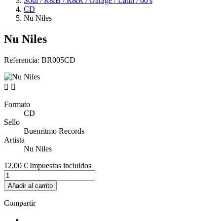
Soul / R&B / R&R / Garage / Latin / 60's
CD
Nu Niles
Nu Niles
Referencia:
BR005CD


Formato
CD
Sello
Buenritmo Records
Artista
Nu Niles
12,00 €
Impuestos incluidos
Añadir al carrito
Compartir