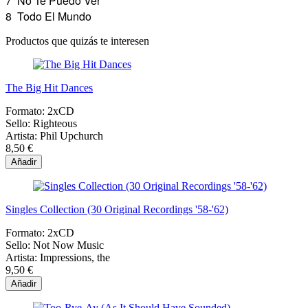
7
No Te Puedo Ver
8
Todo El Mundo
Productos que quizás te interesen
The Big Hit Dances
Formato:
2xCD
Sello:
Righteous
Artista:
Phil Upchurch
8,50 €
Añadir
Singles Collection (30 Original Recordings '58-'62)
Formato:
2xCD
Sello:
Not Now Music
Artista:
Impressions, the
9,50 €
Añadir