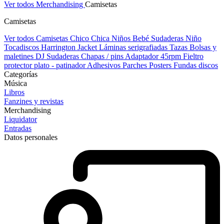
Ver todos Merchandising
Camisetas
Camisetas
Ver todos Camisetas
Chico
Chica
Niños
Bebé
Sudaderas Niño
Tocadiscos
Harrington Jacket
Láminas serigrafiadas
Tazas
Bolsas y
maletines DJ
Sudaderas
Chapas / pins
Adaptador 45rpm
Fieltro
protector plato - patinador
Adhesivos
Parches
Posters
Fundas discos
Categorías
Música
Libros
Fanzines y revistas
Merchandising
Liquidator
Entradas
Datos personales