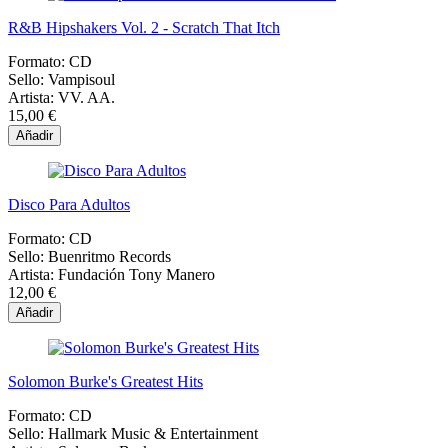
R&B Hipshakers Vol. 2 - Scratch That Itch
Formato:
CD
Sello:
Vampisoul
Artista:
VV. AA.
15,00 €
Añadir
Disco Para Adultos
Formato:
CD
Sello:
Buenritmo Records
Artista:
Fundación Tony Manero
12,00 €
Añadir
Solomon Burke's Greatest Hits
Formato:
CD
Sello:
Hallmark Music & Entertainment