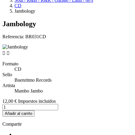
Soul / R&B / R&R / Garage / Latin / 60's
CD
Jambology
Jambology
Referencia:
BR031CD


Formato
CD
Sello
Buenritmo Records
Artista
Mambo Jambo
12,00 €
Impuestos incluidos
Añadir al carrito
Compartir