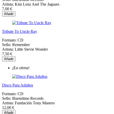
Artista:
Kim Lenz And The Jaguars
7,00 €
Añadir
Tribute To Uncle Ray
Formato:
CD
Sello:
Remember
Artista:
Little Stevie Wonder
7,50 €
Añadir
¡En oferta!
Disco Para Adultos
Formato:
CD
Sello:
Buenritmo Records
Artista:
Fundación Tony Manero
12,00 €
Añadir