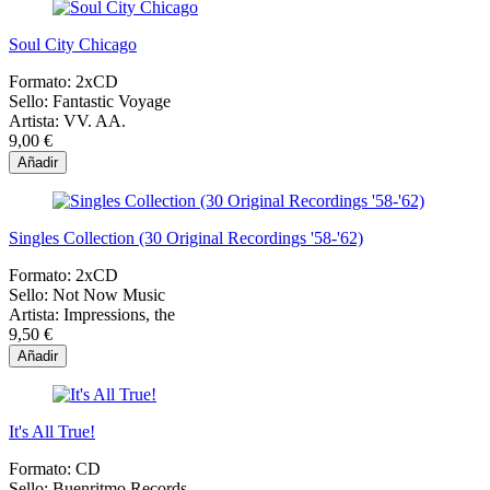
Soul City Chicago
Formato:
2xCD
Sello:
Fantastic Voyage
Artista:
VV. AA.
9,00 €
Añadir
Singles Collection (30 Original Recordings '58-'62)
Formato:
2xCD
Sello:
Not Now Music
Artista:
Impressions, the
9,50 €
Añadir
It's All True!
Formato:
CD
Sello:
Buenritmo Records