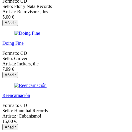
Formato:
CD
Sello:
Flor y Nata Records
Artista:
Retrovisores, los
5,00 €
Añadir
Doing Fine
Formato:
CD
Sello:
Grover
Artista:
Inciters, the
7,99 €
Añadir
Reencarnación
Formato:
CD
Sello:
Hannibal Records
Artista:
¡Cubanismo!
15,00 €
Añadir