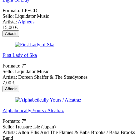
Formato:
LP+CD
Sello:
Liquidator Music
Artista:
Alpheus
15,00 €
Añadir
First Lady of Ska
Formato:
7"
Sello:
Liquidator Music
Artista:
Doreen Shaffer & The Steadytones
7,00 €
Añadir
Alphabetically Yours / Alcatraz
Formato:
7"
Sello:
Treasure Isle (Japan)
Artista:
Alton Ellis And The Flames & Baba Brooks / Baba Brooks
Band