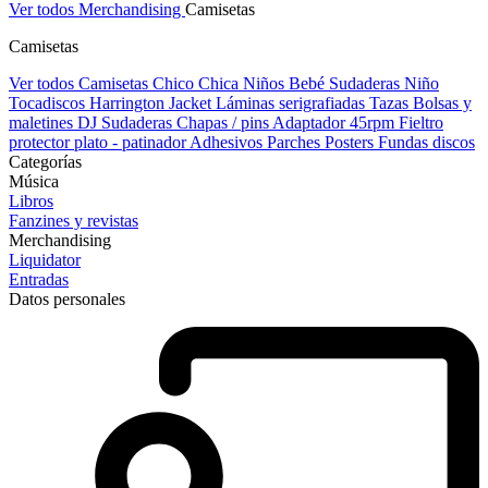
Ver todos Merchandising
Camisetas
Camisetas
Ver todos Camisetas
Chico
Chica
Niños
Bebé
Sudaderas Niño
Tocadiscos
Harrington Jacket
Láminas serigrafiadas
Tazas
Bolsas y
maletines DJ
Sudaderas
Chapas / pins
Adaptador 45rpm
Fieltro
protector plato - patinador
Adhesivos
Parches
Posters
Fundas discos
Categorías
Música
Libros
Fanzines y revistas
Merchandising
Liquidator
Entradas
Datos personales