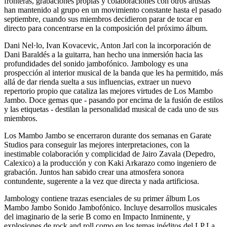
fronteras, grabaciones propias y colaboraciones con otros artistas
han mantenido al grupo en un movimiento constante hasta el pasado
septiembre, cuando sus miembros decidieron parar de tocar en
directo para concentrarse en la composición del próximo álbum.
Dani Nel·lo, Ivan Kovacevic, Anton Jarl con la incorporación de
Dani Baraldés a la guitarra, han hecho una inmersión hacia las
profundidades del sonido jambofónico. Jambology es una
prospección al interior musical de la banda que les ha permitido, más
allá de dar rienda suelta a sus influencias, extraer un nuevo
repertorio propio que cataliza las mejores virtudes de Los Mambo
Jambo. Doce gemas que - pasando por encima de la fusión de estilos
y las etiquetas - destilan la personalidad musical de cada uno de sus
miembros.
Los Mambo Jambo se encerraron durante dos semanas en Garate
Studios para conseguir las mejores interpretaciones, con la
inestimable colaboración y complicidad de Jairo Zavala (Depedro,
Calexico) a la producción y con Kaki Arkarazo como ingeniero de
grabación. Juntos han sabido crear una atmosfera sonora
contundente, sugerente a la vez que directa y nada artificiosa.
Jambology contiene trazas esenciales de su primer álbum Los
Mambo Jambo Sonido Jambofónico. Incluye desarrollos musicales
del imaginario de la serie B como en Impacto Inminente, y
explosiones de rock and roll como en los temas inéditos del LP La