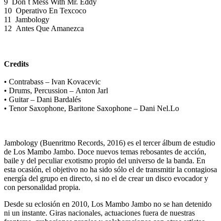
9
Don´t Mess With Mr. Eddy
10
Operativo En Texcoco
11
Jambology
12
Antes Que Amanezca
Credits
• Contrabass – Ivan Kovacevic
• Drums, Percussion – Anton Jarl
• Guitar – Dani Bardalés
• Tenor Saxophone, Baritone Saxophone – Dani Nel.Lo
Jambology (Buenritmo Records, 2016) es el tercer álbum de estudio
de Los Mambo Jambo. Doce nuevos temas rebosantes de acción,
baile y del peculiar exotismo propio del universo de la banda. En
esta ocasión, el objetivo no ha sido sólo el de transmitir la contagiosa
energía del grupo en directo, si no el de crear un disco evocador y
con personalidad propia.
Desde su eclosión en 2010, Los Mambo Jambo no se han detenido
ni un instante. Giras nacionales, actuaciones fuera de nuestras