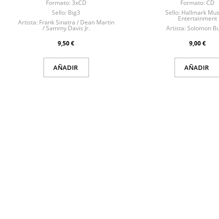
Formato:
3xCD
Formato:
CD
Sello:
Big3
Sello:
Hallmark Mus
Entertainment
Artista:
Frank Sinatra / Dean Martin
/ Sammy Davis Jr.
Artista:
Solomon Bu
9,50 €
9,00 €
AÑADIR
AÑADIR