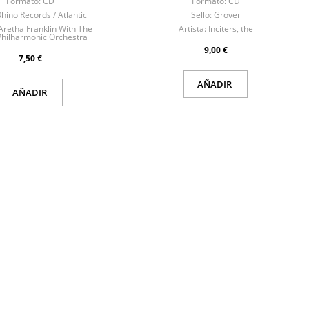
Formato:
CD
Formato:
CD
Rhino Records / Atlantic
Sello:
Grover
Aretha Franklin With The
Artista:
Inciters, the
Philharmonic Orchestra
9,00 €
7,50 €
AÑADIR
AÑADIR