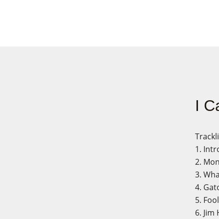
I C
Trackli
1. Int
2. Mo
3. Wha
4. Gat
5. Foo
6. Jim