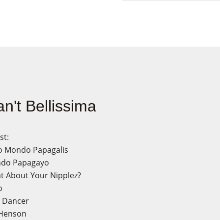
an't Bellissima
st:
ro Mondo Papagalis
ndo Papagayo
t About Your Nipplez?
o
l Dancer
 Henson