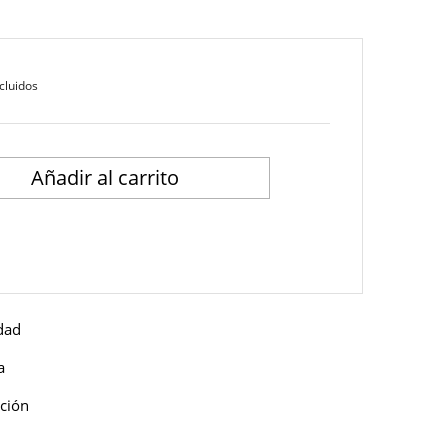
cluidos
Añadir al carrito
idad
a
ución