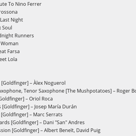
bute To Nino Ferrer
brossona
 Last Night
x Soul
dnight Runners
ce Woman
eat Farsa
eet Lola
 [Goldfinger] – Àlex Noguerol
Saxophone, Tenor Saxophone [The Mushpotatoes] – Roger B
Goldfinger] – Oriol Roca
[Goldfinger] – Josep María Durán
 [Goldfinger] – Marc Serrats
rds [Goldfinger] – Dani "San" Andres
sion [Goldfinger] – Albert Beneït, David Puig