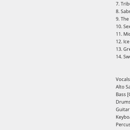
7. Tri
8. Sa
9. The
10. Se
11. Mi
12. I
13. Gr
14. Sw
Vocals
Alto 
Bass [
Drums 
Guitar
Keyboa
Percus