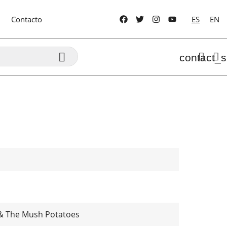
Contacto
ES
EN

contact_s
 & The Mush Potatoes