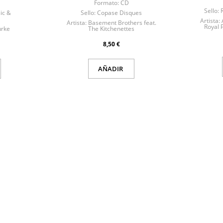
Formato:
CD
Sello:
ic &
Sello:
Copase Disques
Artista:
Artista:
Basement Brothers feat.
Royal 
rke
The Kitchenettes
8,50 €
AÑADIR