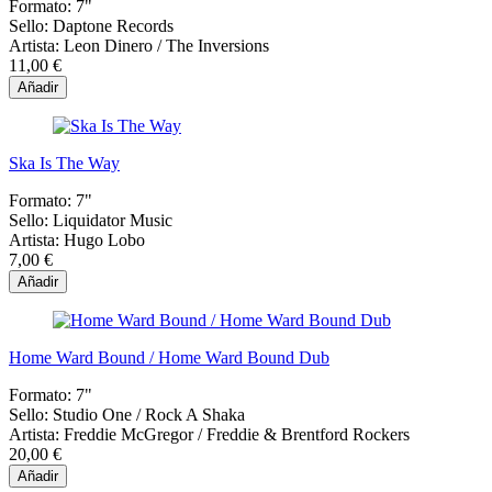
Formato:
7"
Sello:
Daptone Records
Artista:
Leon Dinero / The Inversions
11,00 €
Añadir
Ska Is The Way
Formato:
7"
Sello:
Liquidator Music
Artista:
Hugo Lobo
7,00 €
Añadir
Home Ward Bound / Home Ward Bound Dub
Formato:
7"
Sello:
Studio One ‎/ Rock A Shaka
Artista:
Freddie McGregor / Freddie & Brentford Rockers
20,00 €
Añadir