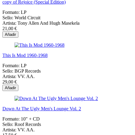
copy of Rejoice (Special Edition)
Formato:
LP
Sello:
World Circuit
Artista:
Tony Allen And Hugh Masekela
21,00 €
Añadir
This Is Mod 1960-1968
Formato:
LP
Sello:
BGP Records
Artista:
VV. AA.
29,00 €
Añadir
Down At The Ugly Men's Lounge Vol. 2
Formato:
10" + CD
Sello:
Roof Records
Artista:
VV. AA.