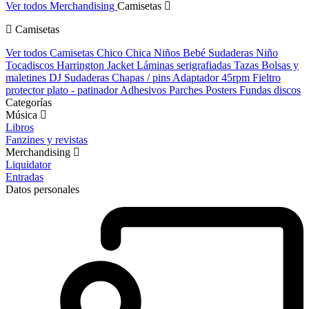
Ver todos Merchandising
Camisetas
Camisetas
Ver todos Camisetas
Chico
Chica
Niños
Bebé
Sudaderas Niño
Tocadiscos
Harrington Jacket
Láminas serigrafiadas
Tazas
Bolsas y
maletines DJ
Sudaderas
Chapas / pins
Adaptador 45rpm
Fieltro
protector plato - patinador
Adhesivos
Parches
Posters
Fundas discos
Categorías
Música
Libros
Fanzines y revistas
Merchandising
Liquidator
Entradas
Datos personales