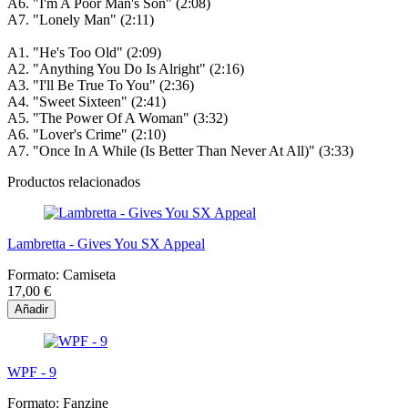
A6.
"I'm A Poor Man's Son" (2:08)
A7.
"Lonely Man" (2:11)
A1.
"He's Too Old" (2:09)
A2.
"Anything You Do Is Alright" (2:16)
A3.
"I'll Be True To You" (2:36)
A4.
"Sweet Sixteen" (2:41)
A5.
"The Power Of A Woman" (3:32)
A6.
"Lover's Crime" (2:10)
A7.
"Once In A While (Is Better Than Never At All)" (3:33)
Productos relacionados
Lambretta - Gives You SX Appeal
Formato:
Camiseta
17,00 €
Añadir
WPF - 9
Formato:
Fanzine