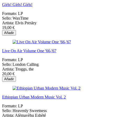
Girls! Girls! Girls!
Formato:
LP
Sello:
WaxTime
Artista:
Elvis Presley
19,00 €
Añadir
Live On Air Volume One '66-'67
Formato:
LP
Sello:
London Calling
Artista:
Troggs, the
20,00 €
Añadir
Ethiopian Urban Modern Music Vol. 2
Formato:
LP
Sello:
Heavenly Sweetness
Artista:
Alèmayèhu Eshèté