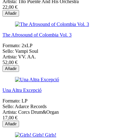
Artista:
Tito Puente And His Orchestra
22,00 €
Añadir
The Afrosound of Colombia Vol. 3
Formato:
2xLP
Sello:
Vampi Soul
Artista:
VV. AA.
52,00 €
Añadir
Una Altra Excepció
Formato:
LP
Sello:
Adarce Records
Artista:
Corcs Drum&Organ
17,00 €
Añadir