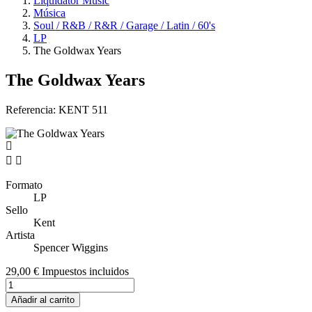
Liquidator Music
Música
Soul / R&B / R&R / Garage / Latin / 60's
LP
The Goldwax Years
The Goldwax Years
Referencia:
KENT 511


Formato
LP
Sello
Kent
Artista
Spencer Wiggins
29,00 €
Impuestos incluidos
Añadir al carrito