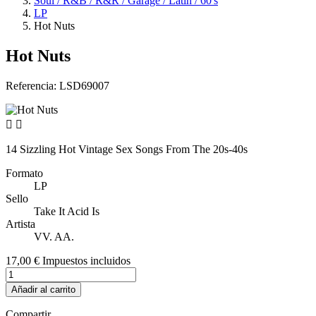
Soul / R&B / R&R / Garage / Latin / 60's
LP
Hot Nuts
Hot Nuts
Referencia:
LSD69007


14 Sizzling Hot Vintage Sex Songs From The 20s-40s
Formato
LP
Sello
Take It Acid Is
Artista
VV. AA.
17,00 €
Impuestos incluidos
Añadir al carrito
Compartir