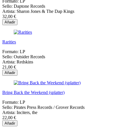
Formato:
LP
Sello:
Daptone Records
Artista:
Sharon Jones & The Dap Kings
32,00 €
Añadir
Rarities
Formato:
LP
Sello:
Outsider Records
Artista:
Redskins
21,00 €
Añadir
Bring Back the Weekend (splatter)
Formato:
LP
Sello:
Pirates Press Records / Grover Records
Artista:
Inciters, the
22,00 €
Añadir