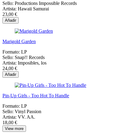
Sello:
Productions Impossible Records
Artista:
Hawaii Samurai
23,00 €
Añadir
Marigold Garden
Formato:
LP
Sello:
Snap!! Records
Artista:
Imposibles, los
24,00 €
Añadir
Pin-Up Girls - Too Hot To Handle
Formato:
LP
Sello:
Vinyl Passion
Artista:
VV. AA.
18,00 €
View more