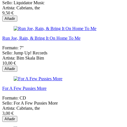
Sello:
Liquidator Music
Artista:
Cabrians, the
9,50 €
Añadir
Run Joe, Rain, & Bring It On Home To Me
Formato:
7"
Sello:
Jump Up! Records
Artista:
Bim Skala Bim
10,00 €
Añadir
For A Few Pussies More
Formato:
CD
Sello:
For A Few Pussies More
Artista:
Cabrians, the
3,00 €
Añadir