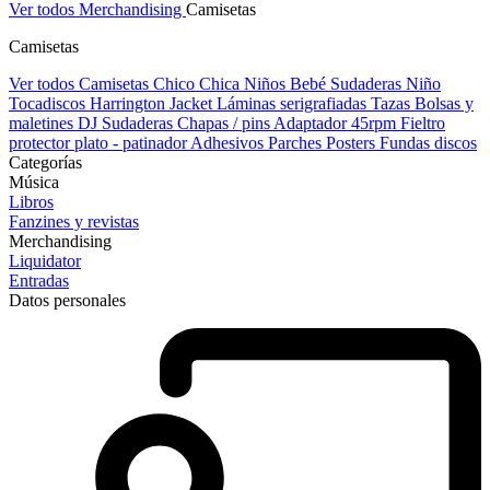
Ver todos Merchandising
Camisetas
Camisetas
Ver todos Camisetas
Chico
Chica
Niños
Bebé
Sudaderas Niño
Tocadiscos
Harrington Jacket
Láminas serigrafiadas
Tazas
Bolsas y
maletines DJ
Sudaderas
Chapas / pins
Adaptador 45rpm
Fieltro
protector plato - patinador
Adhesivos
Parches
Posters
Fundas discos
Categorías
Música
Libros
Fanzines y revistas
Merchandising
Liquidator
Entradas
Datos personales