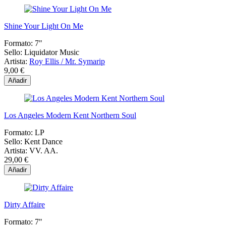
Shine Your Light On Me
Formato:
7"
Sello:
Liquidator Music
Artista:
Roy Ellis / Mr. Symarip
9,00 €
Añadir
Los Angeles Modern Kent Northern Soul
Formato:
LP
Sello:
Kent Dance
Artista:
VV. AA.
29,00 €
Añadir
Dirty Affaire
Formato:
7"