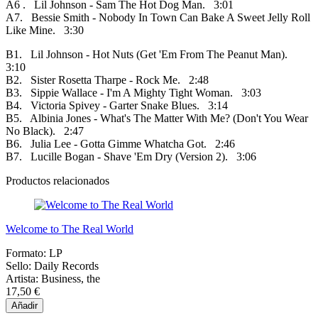
A6 . Lil Johnson - Sam The Hot Dog Man. 3:01
A7. Bessie Smith - Nobody In Town Can Bake A Sweet Jelly Roll
Like Mine. 3:30
B1. Lil Johnson - Hot Nuts (Get 'Em From The Peanut Man).
3:10
B2. Sister Rosetta Tharpe - Rock Me. 2:48
B3. Sippie Wallace - I'm A Mighty Tight Woman. 3:03
B4. Victoria Spivey - Garter Snake Blues. 3:14
B5. Albinia Jones - What's The Matter With Me? (Don't You Wear
No Black). 2:47
B6. Julia Lee - Gotta Gimme Whatcha Got. 2:46
B7. Lucille Bogan - Shave 'Em Dry (Version 2). 3:06
Productos relacionados
Welcome to The Real World
Formato:
LP
Sello:
Daily Records
Artista:
Business, the
17,50 €
Añadir