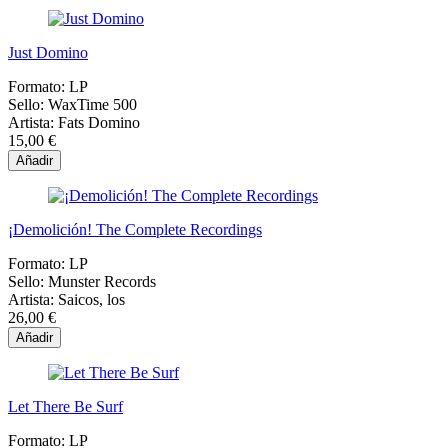
Just Domino
Formato:
LP
Sello:
WaxTime 500
Artista:
Fats Domino
15,00 €
Añadir
¡Demolición! The Complete Recordings
Formato:
LP
Sello:
Munster Records
Artista:
Saicos, los
26,00 €
Añadir
Let There Be Surf
Formato:
LP