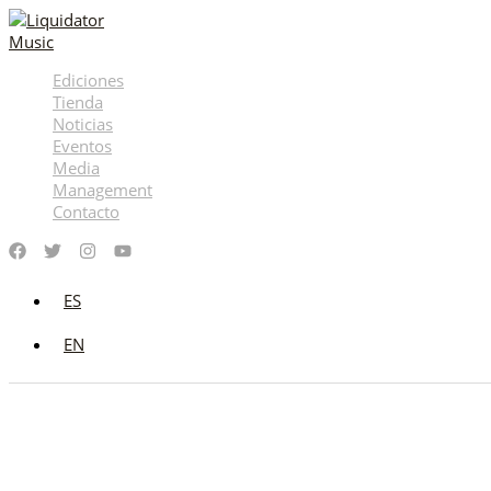
Ir
al
contenido
Ediciones
Tienda
Noticias
Eventos
Media
Management
Contacto
ES
EN