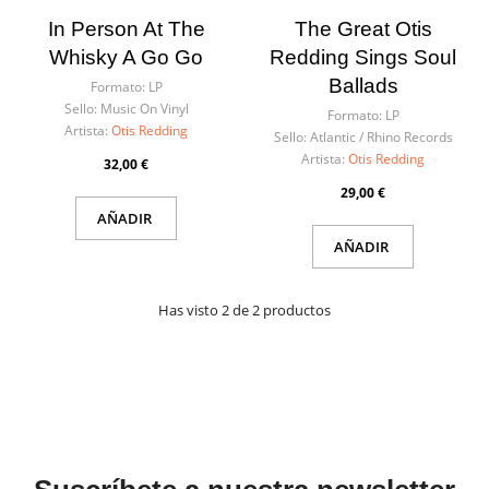
In Person At The
The Great Otis
Whisky A Go Go
Redding Sings Soul
Ballads
Formato:
LP
Sello:
Music On Vinyl
Formato:
LP
Artista:
Otis Redding
Sello:
Atlantic / Rhino Records
Artista:
Otis Redding
32,00 €
29,00 €
AÑADIR
AÑADIR
Has visto 2 de 2 productos