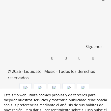
¡Síguenos!
© 2026 - Liquidator Music - Todos los derechos
reservados
Este sitio web utiliza cookies propias y de terceros para
mejorar nuestros servicios y mostrarle publicidad relacionada
PROGRAMA KIT DIGITAL COFINANCIADO POR LOS
con sus preferencias mediante el análisis de sus hábitos de
navegación. Para dar su consentimiento sobre su uso pulse el