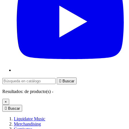

Buscar
Resultados:
de
producto(s) -
×

Buscar
Liquidator Music
Merchandising