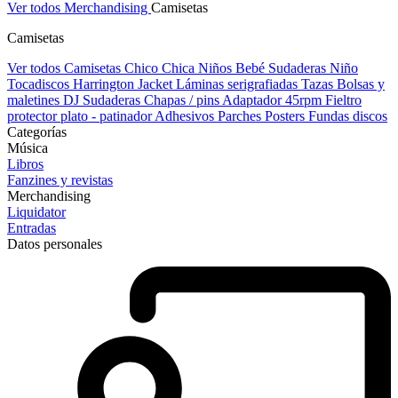
Ver todos Merchandising
Camisetas
Camisetas
Ver todos Camisetas
Chico
Chica
Niños
Bebé
Sudaderas Niño
Tocadiscos
Harrington Jacket
Láminas serigrafiadas
Tazas
Bolsas y
maletines DJ
Sudaderas
Chapas / pins
Adaptador 45rpm
Fieltro
protector plato - patinador
Adhesivos
Parches
Posters
Fundas discos
Categorías
Música
Libros
Fanzines y revistas
Merchandising
Liquidator
Entradas
Datos personales