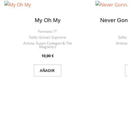
My Oh My
Never Gonna 
Formato:
7"
F
Sello:
Grover Supreme
Sello:
Ba
Artista:
Susan Cadogan & The
Artista:
C
Magnetics
B
10,00 €
AÑADIR