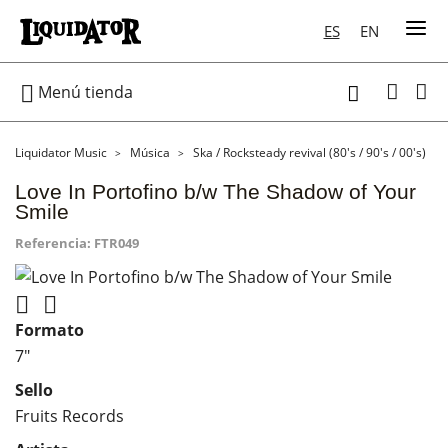
ES
EN

Menú tienda

Liquidator Music
Música
Ska / Rocksteady revival (80's / 90's / 00's)
Love In Portofino b/w The Shadow of Your
Smile
Referencia:
FTR049


Formato
7"
Sello
Fruits Records