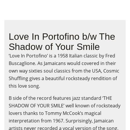
Love In Portofino b/w The
Shadow of Your Smile
‘Love In Portofino’ is a 1958 Italian classic by Fred
Buscaglione. As Jamaicans would covered in their
own way sixties soul classics from the USA, Cosmic
Shuffling gives a beautiful rocksteady rendition of
this love song.
B side of the record features jazz standard ‘THE
SHADOW OF YOUR SMILE’ well known of rocksteady
lovers thanks to Tommy McCook’s magical
interpretation from 1967. Surprisingly, Jamaican
artists never recorded a vocal version of the song.