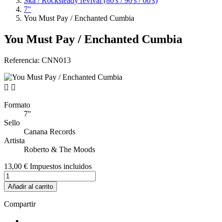
Ska / Rocksteady revival (80's / 90's / 00's)
7"
You Must Pay / Enchanted Cumbia
You Must Pay / Enchanted Cumbia
Referencia:
CNN013


Formato
7"
Sello
Canana Records
Artista
Roberto & The Moods
13,00 €
Impuestos incluidos
Añadir al carrito
Compartir