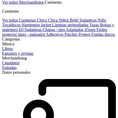
Ver todos Merchandising
Camisetas
Camisetas
Ver todos Camisetas
Chico
Chica
Niños
Bebé
Sudaderas Niño
Tocadiscos
Harrington Jacket
Láminas serigrafiadas
Tazas
Bolsas y
maletines DJ
Sudaderas
Chapas / pins
Adaptador 45rpm
Fieltro
protector plato - patinador
Adhesivos
Parches
Posters
Fundas discos
Categorías
Música
Libros
Fanzines y revistas
Merchandising
Liquidator
Entradas
Datos personales