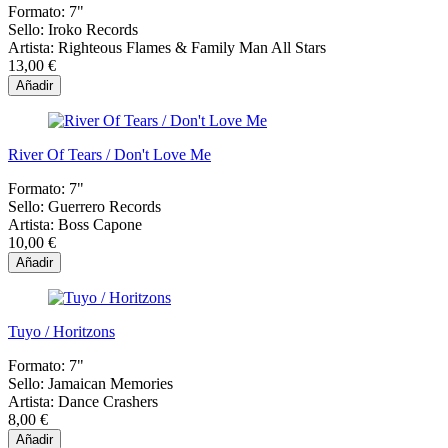
Formato:
7"
Sello:
Iroko Records
Artista:
Righteous Flames & Family Man All Stars
13,00 €
Añadir
River Of Tears / Don't Love Me
Formato:
7"
Sello:
Guerrero Records
Artista:
Boss Capone
10,00 €
Añadir
Tuyo / Horitzons
Formato:
7"
Sello:
Jamaican Memories
Artista:
Dance Crashers
8,00 €
Añadir