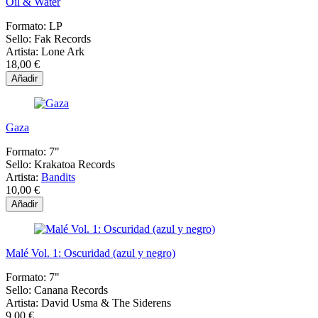
Oil & Water
Formato:
LP
Sello:
Fak Records
Artista:
Lone Ark
18,00 €
Añadir
Gaza
Formato:
7"
Sello:
Krakatoa Records
Artista:
Bandits
10,00 €
Añadir
Malé Vol. 1: Oscuridad (azul y negro)
Formato:
7"
Sello:
Canana Records
Artista:
David Usma & The Siderens
9,00 €