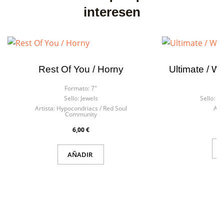
interesen
Rest Of You / Horny
Ultimate / W
Formato:
7"
F
Sello:
Jewels
Sello:
A-
Artista:
Hypocondriacs / Red Soul
Arti
Community
6,00 €
AÑADIR