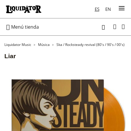
ES
EN

Menú tienda

Liquidator Music
Música
Ska / Rocksteady revival (80's / 90's / 00's)
Liar