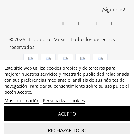
¡Síguenos!
© 2026 - Liquidator Music - Todos los derechos
reservados
Este sitio web utiliza cookies propias y de terceros para
mejorar nuestros servicios y mostrarle publicidad relacionada
PROGRAMA KIT DIGITAL COFINANCIADO POR LOS
con sus preferencias mediante el análisis de sus hábitos de
navegación. Para dar su consentimiento sobre su uso pulse el
FONDOS NEXT GENERATION (EU) DEL MECANISMO DE
botón Acepto.
RECUPERACIÓN Y RESILENCIA
Más información
Personalizar cookies
ACEPTO
RECHAZAR TODO