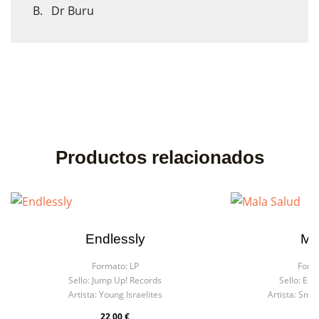
B. Dr Buru
Productos relacionados
Endlessly
Ma
Formato:
LP
Form
Sello:
Jump Up! Records
Sello:
Esc
Artista:
Young Israelites
Artista:
Smok
22,00 €