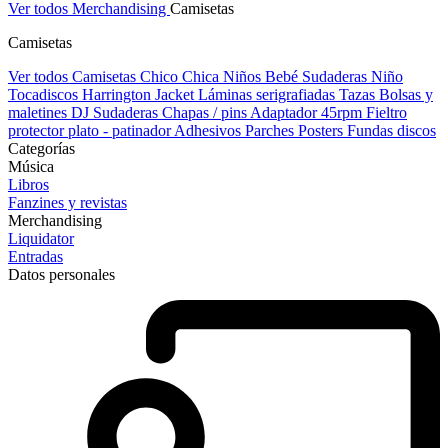
Ver todos Merchandising
Camisetas
Camisetas
Ver todos Camisetas
Chico
Chica
Niños
Bebé
Sudaderas Niño
Tocadiscos
Harrington Jacket
Láminas serigrafiadas
Tazas
Bolsas y
maletines DJ
Sudaderas
Chapas / pins
Adaptador 45rpm
Fieltro
protector plato - patinador
Adhesivos
Parches
Posters
Fundas discos
Categorías
Música
Libros
Fanzines y revistas
Merchandising
Liquidator
Entradas
Datos personales