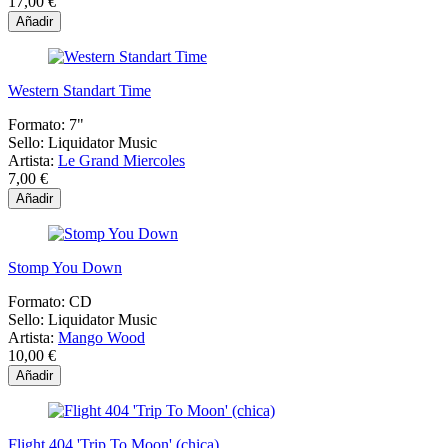
17,00 €
Añadir
Western Standart Time
Formato:
7"
Sello:
Liquidator Music
Artista:
Le Grand Miercoles
7,00 €
Añadir
Stomp You Down
Formato:
CD
Sello:
Liquidator Music
Artista:
Mango Wood
10,00 €
Añadir
Flight 404 'Trip To Moon' (chica)