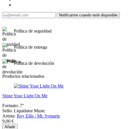
Notificarme cuando esté disponible
Política de seguridad
Política de entrega
Política de devolución
Productos relacionados
Shine Your Light On Me
Formato:
7"
Sello:
Liquidator Music
Artista:
Roy Ellis / Mr. Symarip
9,00 €
Añadir