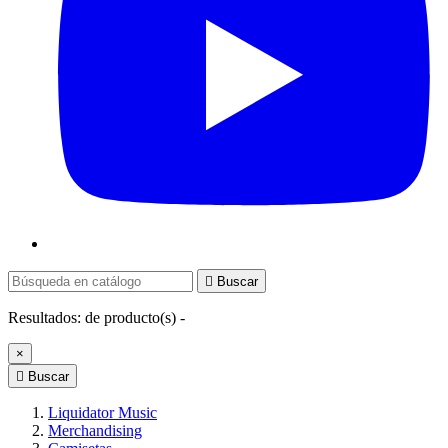

Buscar
Resultados:
de
producto(s) -
×

Buscar
Liquidator Music
Merchandising