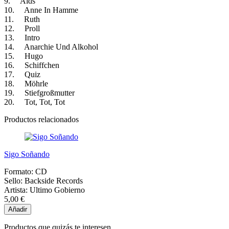
9. Aids
10. Anne In Hamme
11. Ruth
12. Proll
13. Intro
14. Anarchie Und Alkohol
15. Hugo
16. Schiffchen
17. Quiz
18. Möhrle
19. Stiefgroßmutter
20. Tot, Tot, Tot
Productos relacionados
Sigo Soñando
Formato:
CD
Sello:
Backside Records
Artista:
Ultimo Gobierno
5,00 €
Añadir
Productos que quizás te interesen