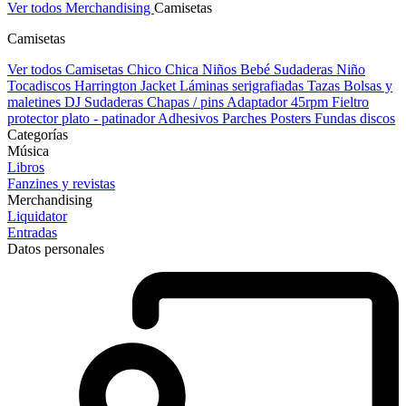
Ver todos Merchandising
Camisetas
Camisetas
Ver todos Camisetas
Chico
Chica
Niños
Bebé
Sudaderas Niño
Tocadiscos
Harrington Jacket
Láminas serigrafiadas
Tazas
Bolsas y
maletines DJ
Sudaderas
Chapas / pins
Adaptador 45rpm
Fieltro
protector plato - patinador
Adhesivos
Parches
Posters
Fundas discos
Categorías
Música
Libros
Fanzines y revistas
Merchandising
Liquidator
Entradas
Datos personales