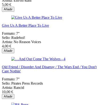
Artista:
Em-oi!-kahl
5,00 €
Añadir
Give Us A Better Place To Live
Formato:
7"
Sello:
Rudeboi!
Artista:
No Reason Voices
4,00 €
Añadir
Old Friend / Disorder And Disarray / The Wars End / You Don't
Care Nothin'
Formato:
7"
Sello:
Pirates Press Records
Artista:
Rancid
10,00 €
Añadir