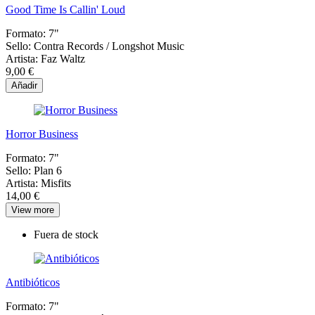
Good Time Is Callin' Loud
Formato:
7"
Sello:
Contra Records / Longshot Music
Artista:
Faz Waltz
9,00 €
Añadir
Horror Business
Formato:
7"
Sello:
Plan 6
Artista:
Misfits
14,00 €
View more
Fuera de stock
Antibióticos
Formato:
7"