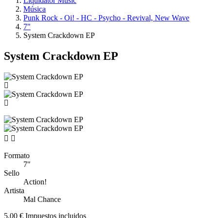
Liquidator Music
Música
Punk Rock - Oi! - HC - Psycho - Revival, New Wave
7"
System Crackdown EP
System Crackdown EP


Formato
7"
Sello
Action!
Artista
Mal Chance
5,00 €
Impuestos incluidos