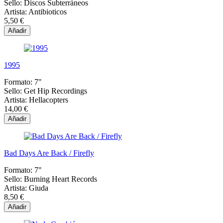
Sello:
Discos Subterráneos
Artista:
Antibioticos
5,50 €
Añadir
1995
Formato:
7"
Sello:
Get Hip Recordings
Artista:
Hellacopters
14,00 €
Añadir
Bad Days Are Back / Firefly
Formato:
7"
Sello:
Burning Heart Records
Artista:
Giuda
8,50 €
Añadir