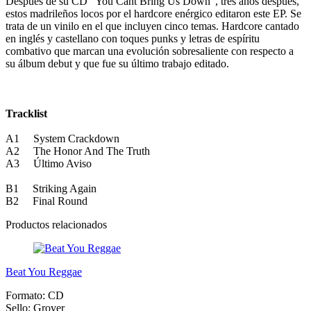
Después de su CD "You Cant Bring Us Down", tres años despues,
estos madrileños locos por el hardcore enérgico editaron este EP. Se
trata de un vinilo en el que incluyen cinco temas. Hardcore cantado
en inglés y castellano con toques punks y letras de espíritu
combativo que marcan una evolución sobresaliente con respecto a
su álbum debut y que fue su último trabajo editado.
Tracklist
A1 System Crackdown
A2 The Honor And The Truth
A3 Último Aviso
B1 Striking Again
B2 Final Round
Productos relacionados
Beat You Reggae
Formato:
CD
Sello:
Grover