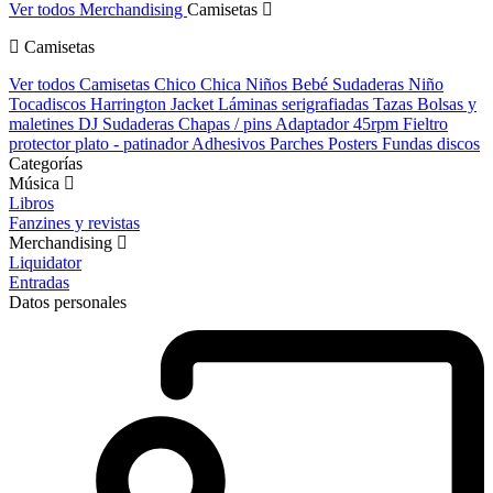
Ver todos Merchandising
Camisetas
Camisetas
Ver todos Camisetas
Chico
Chica
Niños
Bebé
Sudaderas Niño
Tocadiscos
Harrington Jacket
Láminas serigrafiadas
Tazas
Bolsas y
maletines DJ
Sudaderas
Chapas / pins
Adaptador 45rpm
Fieltro
protector plato - patinador
Adhesivos
Parches
Posters
Fundas discos
Categorías
Música
Libros
Fanzines y revistas
Merchandising
Liquidator
Entradas
Datos personales