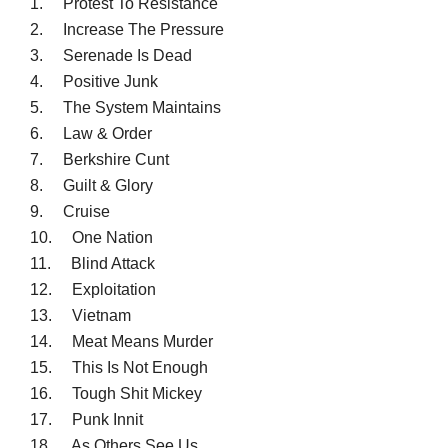
1. Protest To Resistance
2. Increase The Pressure
3. Serenade Is Dead
4. Positive Junk
5. The System Maintains
6. Law & Order
7. Berkshire Cunt
8. Guilt & Glory
9. Cruise
10. One Nation
11. Blind Attack
12. Exploitation
13. Vietnam
14. Meat Means Murder
15. This Is Not Enough
16. Tough Shit Mickey
17. Punk Innit
18. As Others See Us