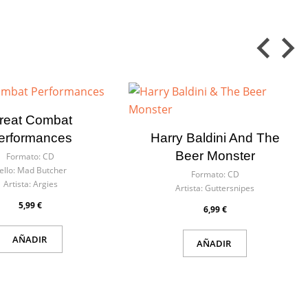
reat Combat
erformances
Harry Baldini And The
Beer Monster
Formato:
CD
ello:
Mad Butcher
Formato:
CD
Artista:
Argies
Artista:
Guttersnipes
5,99 €
6,99 €
AÑADIR
AÑADIR