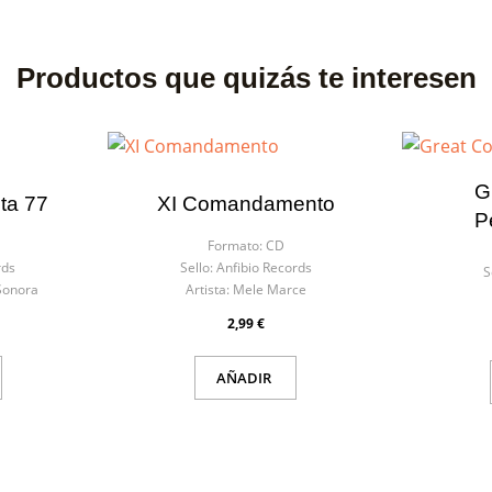
Productos que quizás te interesen
G
ta 77
XI Comandamento
P
Formato:
CD
rds
Sello:
Anfibio Records
S
Sonora
Artista:
Mele Marce
2,99 €
AÑADIR