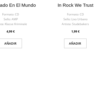
ado En El Mundo
In Rock We Trust
Formato:
CD
Formato:
CD
Sello:
AMP
Sello:
Lixo Urbano
sta:
Klasse Kriminale
Artista:
Studebakers
4,99 €
1,99 €
AÑADIR
AÑADIR