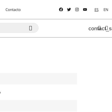
Contacto
ES
EN

contact_s
o