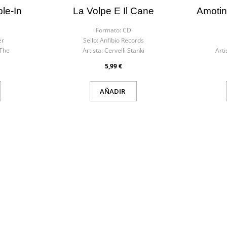
le-In
La Volpe E Il Cane
Amotin
Formato:
CD
er
Sello:
Anfibio Records
 The
Artista:
Cervelli Stanki
Arti
5,99 €
AÑADIR