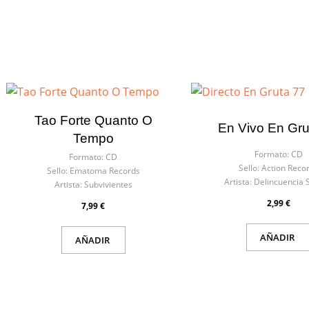
Tao Forte Quanto O
En Vivo En Gru
Tempo
Formato:
CD
Formato:
CD
Sello:
Action Reco
Sello:
Ematoma Records
Artista:
Delincuencia 
Artista:
Subvivientes
2,99 €
7,99 €
AÑADIR
AÑADIR