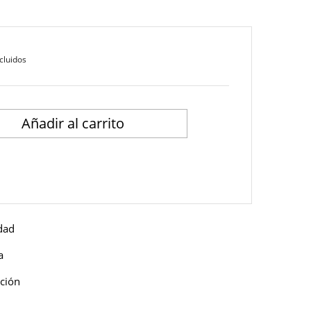
cluidos
Añadir al carrito
idad
a
ución