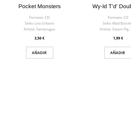
Pocket Monsters
Wy-Id T'd' Doub
Formato:
CD
Formato:
CD
Sello:
Lixo Urbano
Sello:
Mad Butch
Artista:
Samesugas
Artista:
Steam Pig,
3,50 €
1,99 €
AÑADIR
AÑADIR