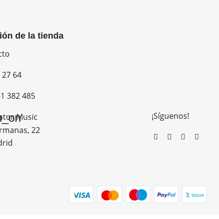
ión de la tienda
cto
 27 64
1 382 485
¡Síguenos!
n_on
ator Music
rmanas, 22
drid