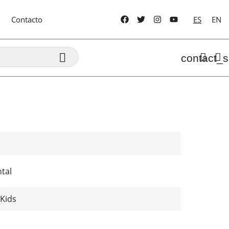
Contacto
ES
EN

contact_s
tal
Kids