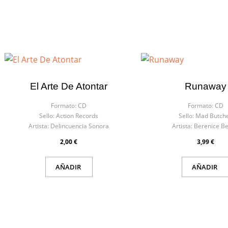
El Arte De Atontar
Runaway
Formato:
CD
Formato:
CD
Sello:
Action Records
Sello:
Mad Butch
Artista:
Delincuencia Sonora
Artista:
Berenice B
2,00 €
3,99 €
AÑADIR
AÑADIR