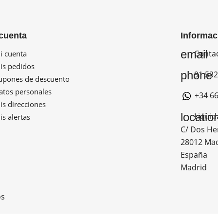
cuenta
Informac
email
Conta
 cuenta
s pedidos
phone
91 532
pones de descuento
tos personales
+34 66
s direcciones
locatio
Liquid
s alertas
C/ Dos He
28012 Ma
España
Madrid
os