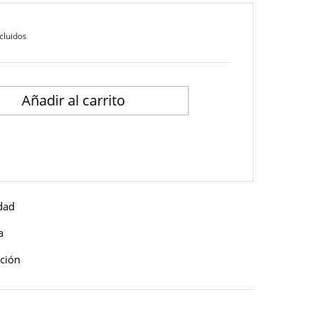
cluidos
Añadir al carrito
idad
a
ución