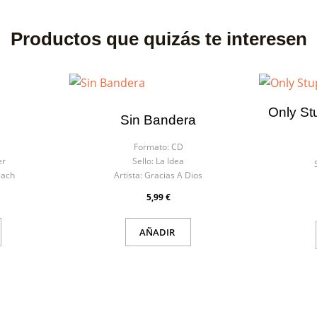
Productos que quizás te interesen
Only St
Sin Bandera
Formato:
CD
er
Sello:
La Idea
each
Artista:
Gracias A Dios
5,99 €
AÑADIR