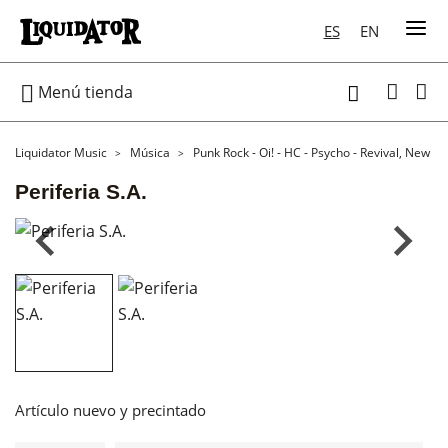
ES
EN

Menú tienda

Liquidator Music
Música
Punk Rock - Oi! - HC - Psycho - Revival, New W
Periferia S.A.
Artículo nuevo y precintado