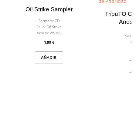
Oi! Strike Sampler
TribuTO Gar
Formato:
CD
Anos 
Sello:
Oi! Strike
Fo
Artista:
VV. AA.
Sello:
Art
1,99 €
AÑADIR