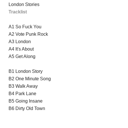
London Stories
Tracklist
A1
So Fuck You
A2
Vote Punk Rock
A3
London
A4
It's About
A5
Get Along
B1
London Story
B2
One Minute Song
B3
Walk Away
B4
Park Lane
B5
Going Insane
B6
Dirty Old Town