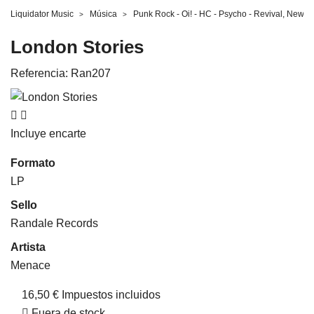
Liquidator Music
Música
Punk Rock - Oi! - HC - Psycho - Revival, New 
London Stories
Referencia:
Ran207


Incluye encarte
Formato
LP
Sello
Randale Records
Artista
Menace
16,50 €
Impuestos incluidos
Fuera de stock