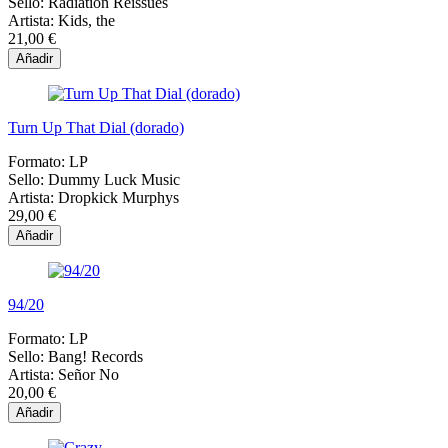
Sello:
Radiation Reissues
Artista:
Kids, the
21,00 €
Añadir
Turn Up That Dial (dorado)
Formato:
LP
Sello:
Dummy Luck Music
Artista:
Dropkick Murphys
29,00 €
Añadir
94/20
Formato:
LP
Sello:
Bang! Records
Artista:
Señor No
20,00 €
Añadir