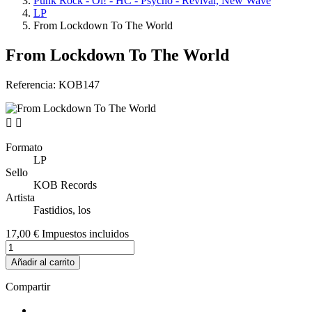
Punk Rock - Oi! - HC - Psycho - Revival, New Wave
LP
From Lockdown To The World
From Lockdown To The World
Referencia:
KOB147


Formato
LP
Sello
KOB Records
Artista
Fastidios, los
17,00 €
Impuestos incluidos
Añadir al carrito
Compartir