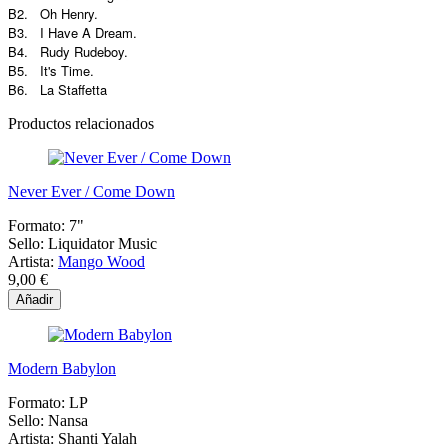
B2. Oh Henry.
B3. I Have A Dream.
B4. Rudy Rudeboy.
B5. It's Time.
B6. La Staffetta
Productos relacionados
Never Ever / Come Down
Formato:
7"
Sello:
Liquidator Music
Artista:
Mango Wood
9,00 €
Añadir
Modern Babylon
Formato:
LP
Sello:
Nansa
Artista:
Shanti Yalah