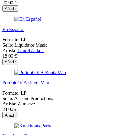
20,00 €
Añadir
En Español
Formato:
LP
Sello:
Liquidator Music
Artista:
Laurel Aitken
18,00 €
Añadir
Portrait Of A Roots Man
Formato:
LP
Sello:
A-Lone Productions
Artista:
Zambeze
24,00 €
Añadir