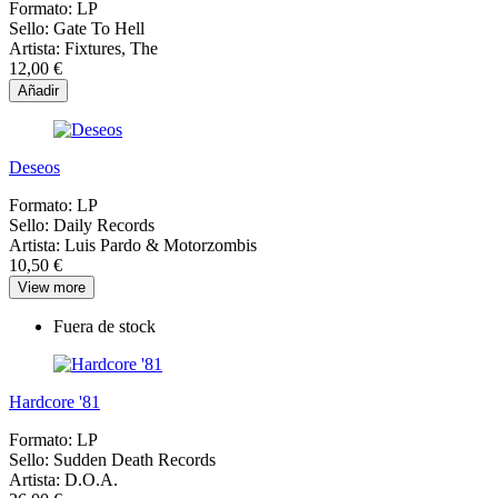
Formato:
LP
Sello:
Gate To Hell
Artista:
Fixtures, The
12,00 €
Añadir
Deseos
Formato:
LP
Sello:
Daily Records
Artista:
Luis Pardo & Motorzombis
10,50 €
View more
Fuera de stock
Hardcore '81
Formato:
LP
Sello:
Sudden Death Records
Artista:
D.O.A.