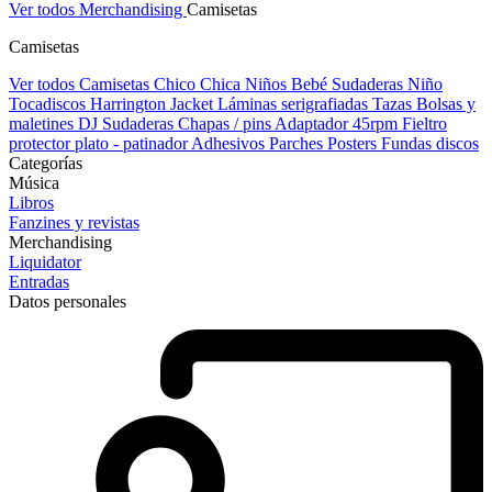
Ver todos Merchandising
Camisetas
Camisetas
Ver todos Camisetas
Chico
Chica
Niños
Bebé
Sudaderas Niño
Tocadiscos
Harrington Jacket
Láminas serigrafiadas
Tazas
Bolsas y
maletines DJ
Sudaderas
Chapas / pins
Adaptador 45rpm
Fieltro
protector plato - patinador
Adhesivos
Parches
Posters
Fundas discos
Categorías
Música
Libros
Fanzines y revistas
Merchandising
Liquidator
Entradas
Datos personales