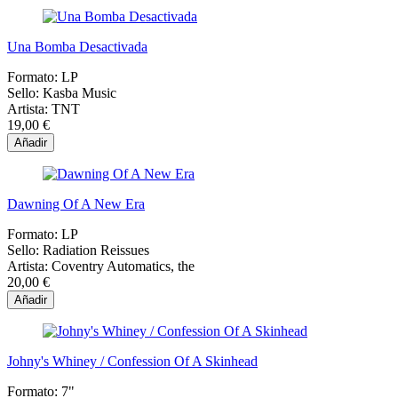
Una Bomba Desactivada
Formato:
LP
Sello:
Kasba Music
Artista:
TNT
19,00 €
Añadir
Dawning Of A New Era
Formato:
LP
Sello:
Radiation Reissues
Artista:
Coventry Automatics, the
20,00 €
Añadir
Johny's Whiney / Confession Of A Skinhead
Formato:
7"