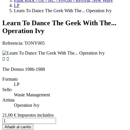
Punk Rock - Oi! - HC - Psycho - Revival, New Wave
LP
Learn To Dance The Geek With The... Operation Ivy
Learn To Dance The Geek With The...
Operation Ivy
Referencia:
TONY005


The Demos 1986-1988
Formato
LP
Sello
Waste Management
Artista
Operation Ivy
21,00 €
Impuestos incluidos
Añadir al carrito