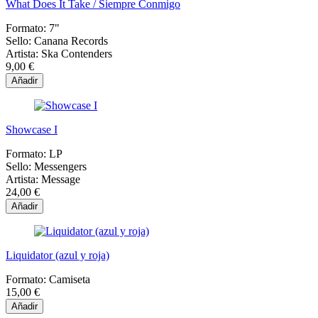
What Does It Take / Siempre Conmigo
Formato:
7"
Sello:
Canana Records
Artista:
Ska Contenders
9,00 €
Añadir
Showcase I
Formato:
LP
Sello:
Messengers
Artista:
Message
24,00 €
Añadir
Liquidator (azul y roja)
Formato:
Camiseta
15,00 €
Añadir