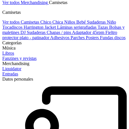
Ver todos Merchandising
Camisetas
Camisetas
Ver todos Camisetas
Chico
Chica
Niños
Bebé
Sudaderas Niño
Tocadiscos
Harrington Jacket
Láminas serigrafiadas
Tazas
Bolsas y
maletines DJ
Sudaderas
Chapas / pins
Adaptador 45rpm
Fieltro
protector plato - patinador
Adhesivos
Parches
Posters
Fundas discos
Categorías
Música
Libros
Fanzines y revistas
Merchandising
Liquidator
Entradas
Datos personales