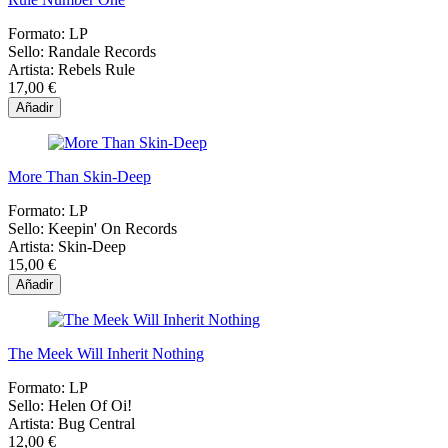
Formato:
LP
Sello:
Randale Records
Artista:
Rebels Rule
17,00 €
Añadir
More Than Skin-Deep
Formato:
LP
Sello:
Keepin' On Records
Artista:
Skin-Deep
15,00 €
Añadir
The Meek Will Inherit Nothing
Formato:
LP
Sello:
Helen Of Oi!
Artista:
Bug Central
12,00 €