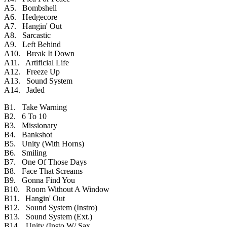
A5. Bombshell
A6. Hedgecore
A7. Hangin' Out
A8. Sarcastic
A9. Left Behind
A10. Break It Down
A11. Artificial Life
A12. Freeze Up
A13. Sound System
A14. Jaded
B1. Take Warning
B2. 6 To 10
B3. Missionary
B4. Bankshot
B5. Unity (With Horns)
B6. Smiling
B7. One Of Those Days
B8. Face That Screams
B9. Gonna Find You
B10. Room Without A Window
B11. Hangin' Out
B12. Sound System (Instro)
B13. Sound System (Ext.)
B14. Unity (Insto W/ Sax