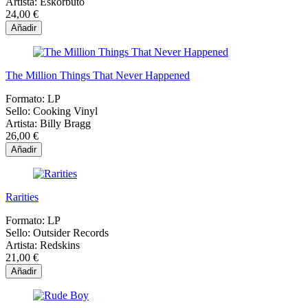
Artista:
Eskorbuto
24,00 €
Añadir
The Million Things That Never Happened
Formato:
LP
Sello:
Cooking Vinyl
Artista:
Billy Bragg
26,00 €
Añadir
Rarities
Formato:
LP
Sello:
Outsider Records
Artista:
Redskins
21,00 €
Añadir