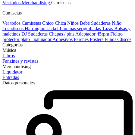
Ver todos Merchandising
Camisetas
Camisetas
Ver todos Camisetas
Chico
Chica
Niños
Bebé
Sudaderas Niño
Tocadiscos
Harrington Jacket
Láminas serigrafiadas
Tazas
Bolsas y
maletines DJ
Sudaderas
Chapas / pins
Adaptador 45rpm
Fieltro
protector plato - patinador
Adhesivos
Parches
Posters
Fundas discos
Categorías
Música
Libros
Fanzines y revistas
Merchandising
Liquidator
Entradas
Datos personales