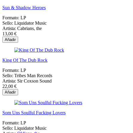
Sun & Shadow Heroes
Formato:
LP
Sello:
Liquidator Music
Artista:
Cabrians, the
13,00 €
Añadir
King Of The Dub Rock
Formato:
LP
Sello:
Tribes Man Records
Artista:
Sir Coxson Sound
22,00 €
Añadir
Som Uns Soulful Fucking Lovers
Formato:
LP
Sello:
Liquidator Music