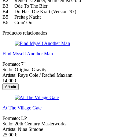
B2 Reden Ist Silber, Schreien Ist Gold
B3 Ode To The Bier
B4 Du Hast Die Kraft (Version '97)
B5 Freitag Nacht
B6 Goin' Out
Productos relacionados
Find Myself Another Man
Formato:
7"
Sello:
Original Gravity
Artista:
Raye Cole / Rachel Maxann
14,00 €
Añadir
At The Village Gate
Formato:
LP
Sello:
20th Century Masterworks
Artista:
Nina Simone
25,00 €