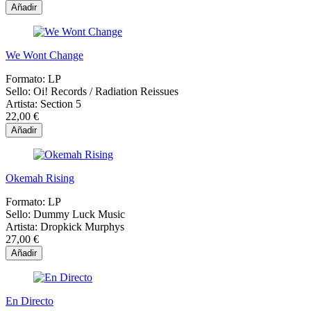
Añadir
We Wont Change
Formato:
LP
Sello:
Oi! Records / Radiation Reissues
Artista:
Section 5
22,00 €
Añadir
Okemah Rising
Formato:
LP
Sello:
Dummy Luck Music
Artista:
Dropkick Murphys
27,00 €
Añadir
En Directo