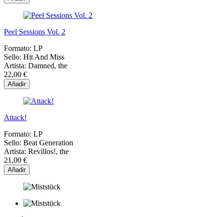
Peel Sessions Vol. 2
Formato:
LP
Sello:
Hit And Miss
Artista:
Damned, the
22,00 €
Añadir
Attack!
Formato:
LP
Sello:
Beat Generation
Artista:
Revillos!, the
21,00 €
Añadir