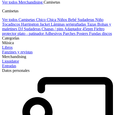
Ver todos Merchandising
Camisetas
Camisetas
Ver todos Camisetas
Chico
Chica
Niños
Bebé
Sudaderas Niño
Tocadiscos
Harrington Jacket
Láminas serigrafiadas
Tazas
Bolsas y
maletines DJ
Sudaderas
Chapas / pins
Adaptador 45rpm
Fieltro
protector plato - patinador
Adhesivos
Parches
Posters
Fundas discos
Categorías
Música
Libros
Fanzines y revistas
Merchandising
Liquidator
Entradas
Datos personales