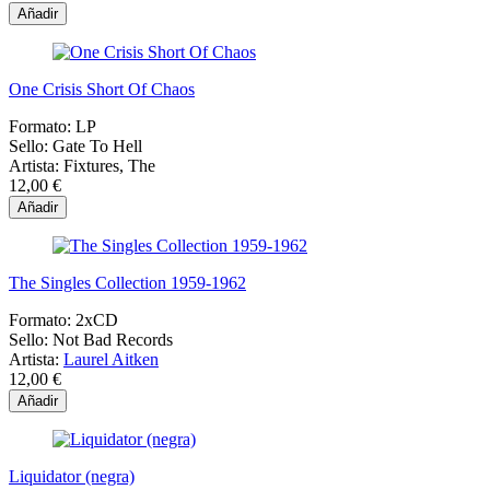
Añadir
One Crisis Short Of Chaos
Formato:
LP
Sello:
Gate To Hell
Artista:
Fixtures, The
12,00 €
Añadir
The Singles Collection 1959-1962
Formato:
2xCD
Sello:
Not Bad Records
Artista:
Laurel Aitken
12,00 €
Añadir
Liquidator (negra)