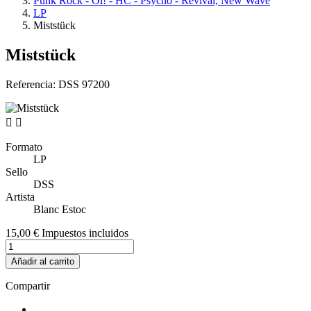
Punk Rock - Oi! - HC - Psycho - Revival, New Wave
LP
Miststück
Miststück
Referencia:
DSS 97200


Formato
LP
Sello
DSS
Artista
Blanc Estoc
15,00 €
Impuestos incluidos
Añadir al carrito
Compartir