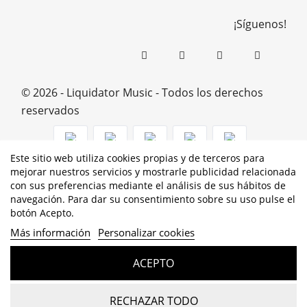
¡Síguenos!
© 2026 - Liquidator Music - Todos los derechos
reservados
Este sitio web utiliza cookies propias y de terceros para
mejorar nuestros servicios y mostrarle publicidad relacionada
PROGRAMA KIT DIGITAL COFINANCIADO POR LOS
con sus preferencias mediante el análisis de sus hábitos de
navegación. Para dar su consentimiento sobre su uso pulse el
FONDOS NEXT GENERATION (EU) DEL MECANISMO DE
botón Acepto.
RECUPERACIÓN Y RESILENCIA
Más información
Personalizar cookies
ACEPTO
RECHAZAR TODO