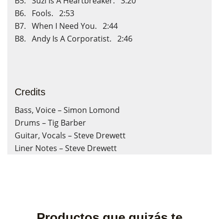
B5. Suzi Is A Heartbreaker. 3:20
B6. Fools. 2:53
B7. When I Need You. 2:44
B8. Andy Is A Corporatist. 2:46
×
×
Crear lista de deseos
Iniciar sesión
Credits
Nombre de la lista de deseos
Debe iniciar sesión para guardar productos en su lista de
deseos.
Bass, Voice – Simon Lomond
Drums – Tig Barber
Guitar, Vocals – Steve Drewett
Liner Notes – Steve Drewett
Cancelar
Cancelar
Crear lista de deseos
Iniciar sesión
Productos que quizás te