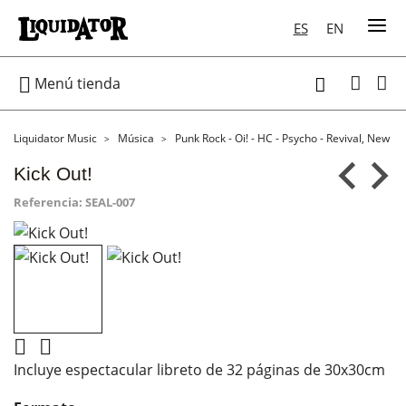
ES
EN

Menú tienda

Liquidator Music
Música
Punk Rock - Oi! - HC - Psycho - Revival, New W
Kick Out!
Referencia:
SEAL-007


Incluye espectacular libreto de 32 páginas de 30x30cm