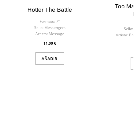
Too Man
Hotter The Battle
P
Formato:
7"
F
Sello:
Messengers
Sello:
Ra
Artista:
Message
Artista:
Brot
11,00 €
AÑADIR