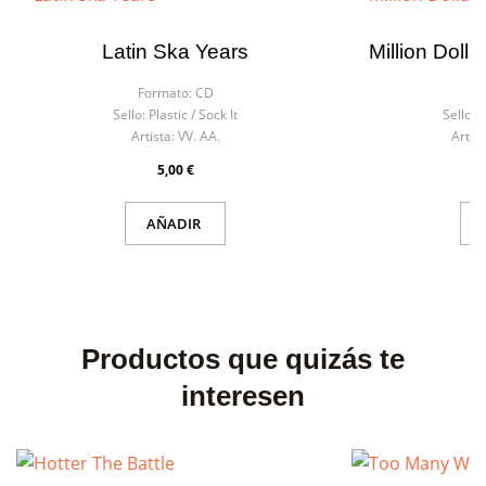
Latin Ska Years
Million Doll
Formato:
CD
F
Sello:
Plastic / Sock It
Sello:
L
Artista:
VV. AA.
Artist
5,00 €
AÑADIR
Productos que quizás te
interesen