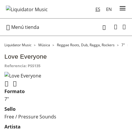
ES
EN

Menú tienda

Liquidator Music
Música
Reggae Roots, Dub, Ragga, Rockers
7"
Love Everyone
Referencia:
PSS135


Formato
7"
Sello
Free / Pressure Sounds
Artista