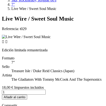
Ska, Rocksteady, Reggae 60's
7"
Live Wire / Sweet Soul Music
Live Wire / Sweet Soul Music
Referencia:
t029


Edición limitada remasterizada
Formato
7"
Sello
Treasure Isle ‎/ Duke Reid Classics (Japan)
Artista
The Gladiators With Tommy McCook And The Supersonics
18,00 €
Impuestos incluidos
Añadir al carrito
Compartir