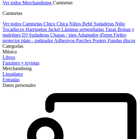
Ver todos Merchandising
Camisetas
Camisetas
Ver todos Camisetas
Chico
Chica
Niños
Bebé
Sudaderas Niño
Tocadiscos
Harrington Jacket
Láminas serigrafiadas
Tazas
Bolsas y
maletines DJ
Sudaderas
Chapas / pins
Adaptador 45rpm
Fieltro
protector plato - patinador
Adhesivos
Parches
Posters
Fundas discos
Categorías
Música
Libros
Fanzines y revistas
Merchandising
Liquidator
Entradas
Datos personales