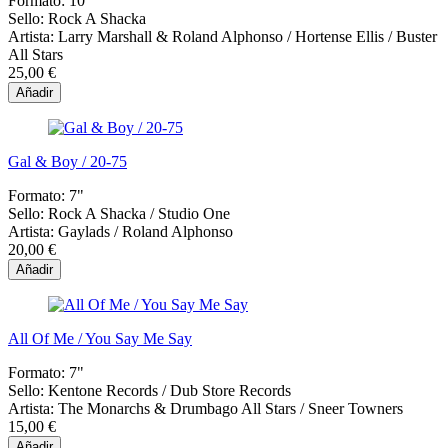
Formato:
10"
Sello:
Rock A Shacka
Artista:
Larry Marshall & Roland Alphonso / Hortense Ellis / Buster
All Stars
25,00 €
Añadir
Gal & Boy / 20-75
Formato:
7"
Sello:
Rock A Shacka ‎/ Studio One
Artista:
Gaylads / Roland Alphonso
20,00 €
Añadir
All Of Me / You Say Me Say
Formato:
7"
Sello:
Kentone Records ‎/ Dub Store Records
Artista:
The Monarchs & Drumbago All Stars / Sneer Towners
15,00 €
Añadir