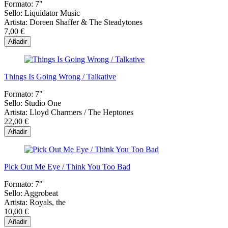
Formato:
7"
Sello:
Liquidator Music
Artista:
Doreen Shaffer & The Steadytones
7,00 €
Añadir
Things Is Going Wrong / Talkative
Formato:
7"
Sello:
Studio One
Artista:
Lloyd Charmers / The Heptones
22,00 €
Añadir
Pick Out Me Eye / Think You Too Bad
Formato:
7"
Sello:
Aggrobeat
Artista:
Royals, the
10,00 €
Añadir