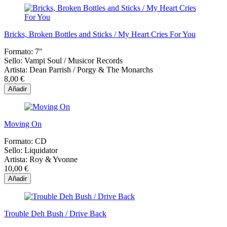
Bricks, Broken Bottles and Sticks / My Heart Cries For You
Formato:
7"
Sello:
Vampi Soul ‎/ Musicor Records
Artista:
Dean Parrish / Porgy & The Monarchs
8,00 €
Añadir
Moving On
Formato:
CD
Sello:
Liquidator
Artista:
Roy & Yvonne
10,00 €
Añadir
Trouble Deh Bush / Drive Back