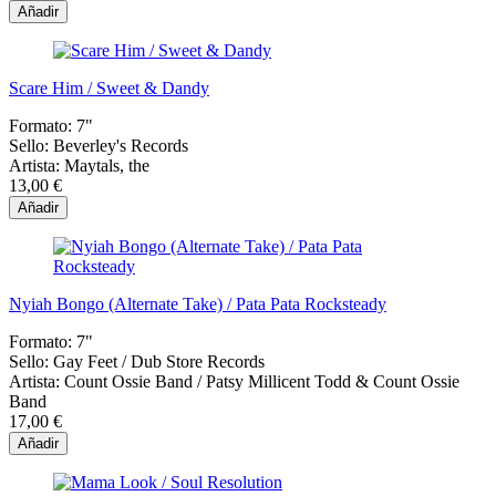
Añadir
Scare Him / Sweet & Dandy
Formato:
7"
Sello:
Beverley's Records
Artista:
Maytals, the
13,00 €
Añadir
Nyiah Bongo (Alternate Take) / Pata Pata Rocksteady
Formato:
7"
Sello:
Gay Feet ‎/ Dub Store Records
Artista:
Count Ossie Band / Patsy Millicent Todd & Count Ossie
Band
17,00 €
Añadir