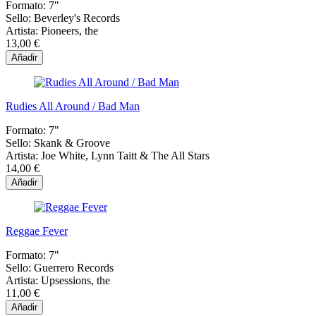
Formato:
7"
Sello:
Beverley's Records
Artista:
Pioneers, the
13,00 €
Añadir
Rudies All Around / Bad Man
Formato:
7"
Sello:
Skank & Groove
Artista:
Joe White, Lynn Taitt & The All Stars
14,00 €
Añadir
Reggae Fever
Formato:
7"
Sello:
Guerrero Records
Artista:
Upsessions, the
11,00 €
Añadir