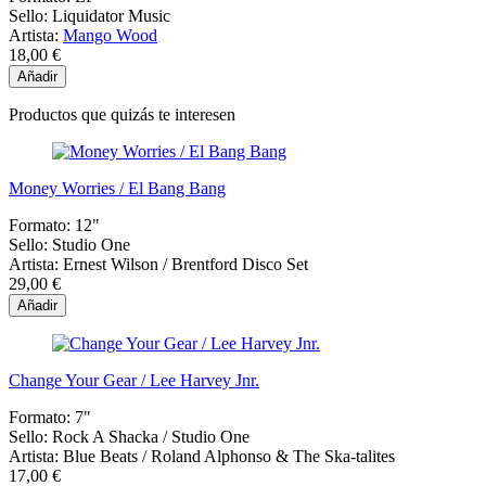
Sello:
Liquidator Music
Artista:
Mango Wood
18,00 €
Añadir
Productos que quizás te interesen
Money Worries / El Bang Bang
Formato:
12"
Sello:
Studio One
Artista:
Ernest Wilson / Brentford Disco Set
29,00 €
Añadir
Change Your Gear / Lee Harvey Jnr.
Formato:
7"
Sello:
Rock A Shacka ‎/ Studio One
Artista:
Blue Beats / Roland Alphonso & The Ska-talites
17,00 €