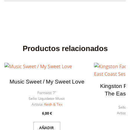
Productos relacionados
Music Sweet / My Sweet Love
Kingston Fa
Formato:
7"
The East 
Sello:
Liquidator Music
F
Artista:
Keith & Tex
Sello:
L
Artista:
6,00 €
AÑADIR