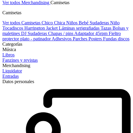
Ver todos Merchandising
Camisetas
Camisetas
Ver todos Camisetas
Chico
Chica
Niños
Bebé
Sudaderas Niño
Tocadiscos
Harrington Jacket
Láminas serigrafiadas
Tazas
Bolsas y
maletines DJ
Sudaderas
Chapas / pins
Adaptador 45rpm
Fieltro
protector plato - patinador
Adhesivos
Parches
Posters
Fundas discos
Categorías
Música
Libros
Fanzines y revistas
Merchandising
Liquidator
Entradas
Datos personales