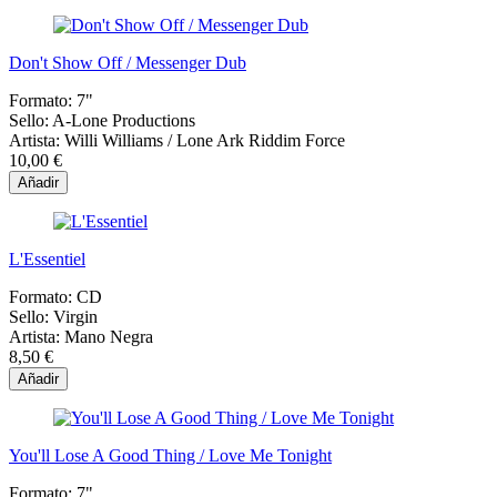
Don't Show Off / Messenger Dub
Formato:
7"
Sello:
A-Lone Productions
Artista:
Willi Williams / Lone Ark Riddim Force
10,00 €
Añadir
L'Essentiel
Formato:
CD
Sello:
Virgin
Artista:
Mano Negra
8,50 €
Añadir
You'll Lose A Good Thing / Love Me Tonight
Formato:
7"