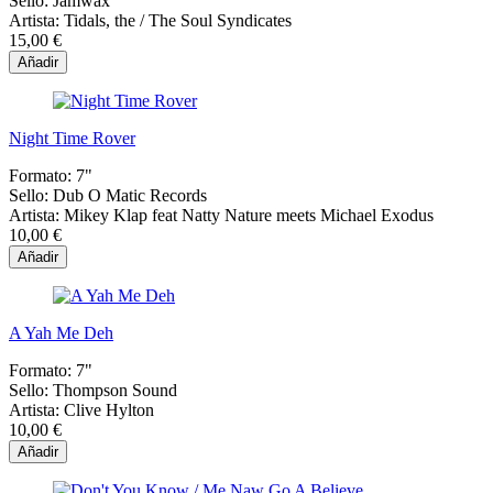
Sello:
Jamwax
Artista:
Tidals, the / The Soul Syndicates
15,00 €
Añadir
Night Time Rover
Formato:
7"
Sello:
Dub O Matic Records
Artista:
Mikey Klap feat Natty Nature meets Michael Exodus
10,00 €
Añadir
A Yah Me Deh
Formato:
7"
Sello:
Thompson Sound
Artista:
Clive Hylton
10,00 €
Añadir