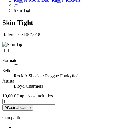
Reggae Roots, Dub, Ragga, Rockers
7"
Skin Tight
Skin Tight
Referencia:
RS7-018


Formato
7"
Sello
Rock A Shacka / Reggae Funkyfied
Artista
Lloyd Charmers
19,00 €
Impuestos incluidos
Añadir al carrito
Compartir