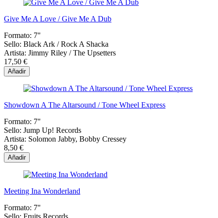
Give Me A Love / Give Me A Dub
Formato:
7"
Sello:
Black Ark / Rock A Shacka
Artista:
Jimmy Riley / The Upsetters
17,50 €
Añadir
Showdown A The Altarsound / Tone Wheel Express
Formato:
7"
Sello:
Jump Up! Records
Artista:
Solomon Jabby, Bobby Cressey
8,50 €
Añadir
Meeting Ina Wonderland
Formato:
7"
Sello:
Fruits Records