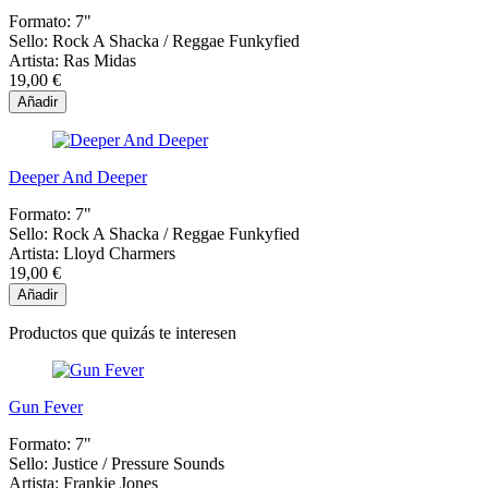
Formato:
7"
Sello:
Rock A Shacka / Reggae Funkyfied
Artista:
Ras Midas
19,00 €
Añadir
Deeper And Deeper
Formato:
7"
Sello:
Rock A Shacka / Reggae Funkyfied
Artista:
Lloyd Charmers
19,00 €
Añadir
Productos que quizás te interesen
Gun Fever
Formato:
7"
Sello:
Justice / Pressure Sounds
Artista:
Frankie Jones