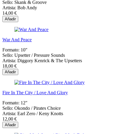
Sello:
Skank & Groove
Artista:
Bob Andy
14,00 €
Añadir
War And Peace
Formato:
10"
Sello:
Upsetter / Pressure Sounds
Artista:
Diggory Kenrick & The Upsetters
18,00 €
Añadir
Fire In The City / Love And Glory
Formato:
12"
Sello:
Okondo / Pirates Choice
Artista:
Earl Zero / Keny Knotts
12,00 €
Añadir