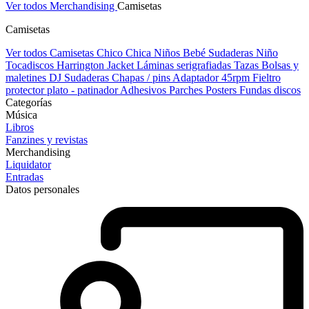
Ver todos Merchandising
Camisetas
Camisetas
Ver todos Camisetas
Chico
Chica
Niños
Bebé
Sudaderas Niño
Tocadiscos
Harrington Jacket
Láminas serigrafiadas
Tazas
Bolsas y
maletines DJ
Sudaderas
Chapas / pins
Adaptador 45rpm
Fieltro
protector plato - patinador
Adhesivos
Parches
Posters
Fundas discos
Categorías
Música
Libros
Fanzines y revistas
Merchandising
Liquidator
Entradas
Datos personales