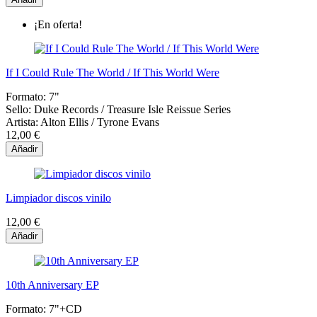
¡En oferta!
If I Could Rule The World / If This World Were
Formato:
7"
Sello:
Duke Records / Treasure Isle Reissue Series
Artista:
Alton Ellis / Tyrone Evans
12,00 €
Añadir
Limpiador discos vinilo
12,00 €
Añadir
10th Anniversary EP
Formato:
7"+CD