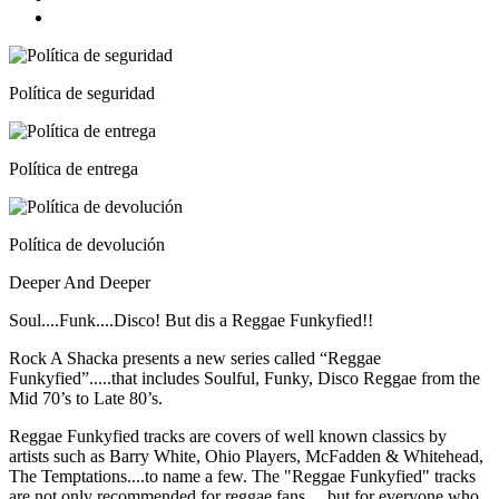
Política de seguridad
Política de entrega
Política de devolución
Deeper And Deeper
Soul....Funk....Disco! But dis a Reggae Funkyfied!!
Rock A Shacka presents a new series called “Reggae
Funkyfied”.....that includes Soulful, Funky, Disco Reggae from the
Mid 70’s to Late 80’s.
Reggae Funkyfied tracks are covers of well known classics by
artists such as Barry White, Ohio Players, McFadden & Whitehead,
The Temptations....to name a few. The "Reggae Funkyfied" tracks
are not only recommended for reggae fans….but for everyone who