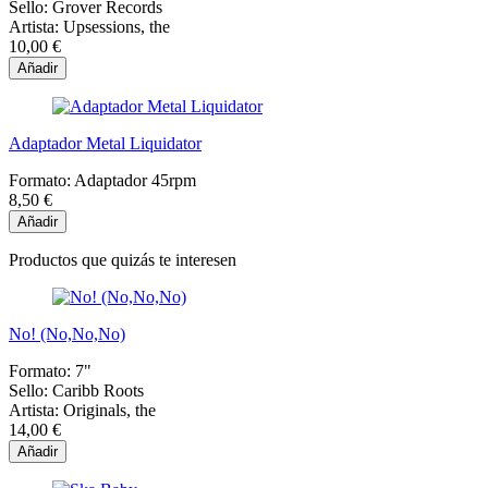
Sello:
Grover Records
Artista:
Upsessions, the
10,00 €
Añadir
Adaptador Metal Liquidator
Formato:
Adaptador 45rpm
8,50 €
Añadir
Productos que quizás te interesen
No! (No,No,No)
Formato:
7"
Sello:
Caribb Roots
Artista:
Originals, the
14,00 €
Añadir