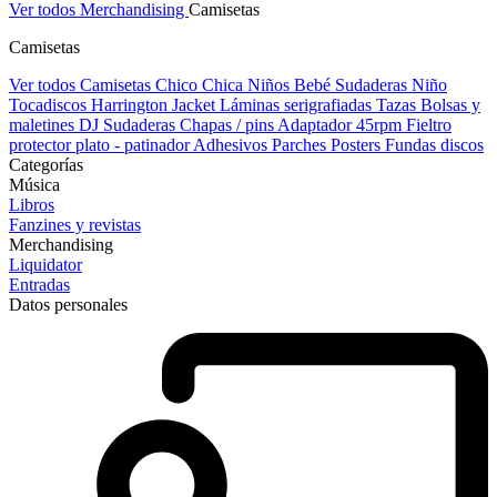
Ver todos Merchandising
Camisetas
Camisetas
Ver todos Camisetas
Chico
Chica
Niños
Bebé
Sudaderas Niño
Tocadiscos
Harrington Jacket
Láminas serigrafiadas
Tazas
Bolsas y
maletines DJ
Sudaderas
Chapas / pins
Adaptador 45rpm
Fieltro
protector plato - patinador
Adhesivos
Parches
Posters
Fundas discos
Categorías
Música
Libros
Fanzines y revistas
Merchandising
Liquidator
Entradas
Datos personales