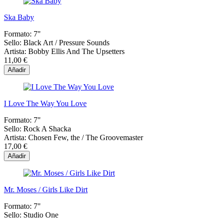
Ska Baby
Formato:
7"
Sello:
Black Art / Pressure Sounds
Artista:
Bobby Ellis And The Upsetters
11,00 €
Añadir
I Love The Way You Love
Formato:
7"
Sello:
Rock A Shacka
Artista:
Chosen Few, the / The Groovemaster
17,00 €
Añadir
Mr. Moses / Girls Like Dirt
Formato:
7"
Sello:
Studio One