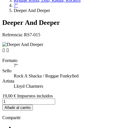
Reggae Roots, Dub, Ragga, Rockers
7"
Deeper And Deeper
Deeper And Deeper
Referencia:
RS7-015


Formato
7"
Sello
Rock A Shacka / Reggae Funkyfied
Artista
Lloyd Charmers
19,00 €
Impuestos incluidos
Añadir al carrito
Compartir