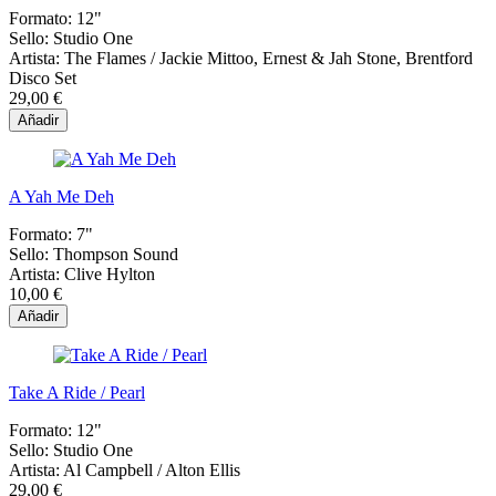
Formato:
12"
Sello:
Studio One
Artista:
The Flames / Jackie Mittoo, Ernest & Jah Stone, Brentford
Disco Set
29,00 €
Añadir
A Yah Me Deh
Formato:
7"
Sello:
Thompson Sound
Artista:
Clive Hylton
10,00 €
Añadir
Take A Ride / Pearl
Formato:
12"
Sello:
Studio One
Artista:
Al Campbell / Alton Ellis
29,00 €