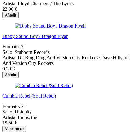
Artista:
Lloyd Charmers / The Lyrics
22,00 €
Añadir
Dibby Sound Boy / Dragon Fiyah
Formato:
7"
Sello:
Stubborn Records
Artista:
Dr. Ring Ding And Version City Rockers / Dave Hillyard
And Version City Rockers
6,50 €
Añadir
Cumbia Rebel (Soul Rebel)
Formato:
7"
Sello:
Ubiquity
Artista:
Lions, the
19,50 €
View more