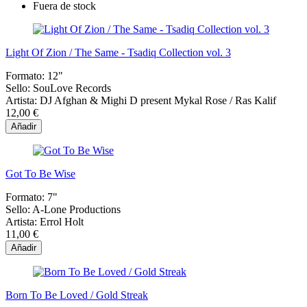
Fuera de stock
Light Of Zion / The Same - Tsadiq Collection vol. 3
Formato:
12"
Sello:
SouLove Records
Artista:
DJ Afghan & Mighi D present Mykal Rose / Ras Kalif
12,00 €
Añadir
Got To Be Wise
Formato:
7"
Sello:
A-Lone Productions
Artista:
Errol Holt
11,00 €
Añadir
Born To Be Loved / Gold Streak