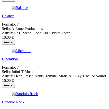
Balance
Formato:
7"
Sello:
A-Lone Productions
Artista:
Ras Tweed, Lone Ark Riddim Force
10,00 €
Añadir
Liberation
Formato:
7"
Sello:
Infini-T Music
Artista:
Dean Fraser, Henry Tenyue, Mafia & Fluxy, Chalice Sound
16,00 €
Añadir
Bandulo Rock