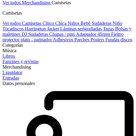
Ver todos Merchandising
Camisetas
Camisetas
Ver todos Camisetas
Chico
Chica
Niños
Bebé
Sudaderas Niño
Tocadiscos
Harrington Jacket
Láminas serigrafiadas
Tazas
Bolsas y
maletines DJ
Sudaderas
Chapas / pins
Adaptador 45rpm
Fieltro
protector plato - patinador
Adhesivos
Parches
Posters
Fundas discos
Categorías
Música
Libros
Fanzines y revistas
Merchandising
Liquidator
Entradas
Datos personales