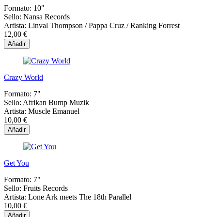
Formato:
10"
Sello:
Nansa Records
Artista:
Linval Thompson / Pappa Cruz / Ranking Forrest
12,00 €
Añadir
Crazy World
Formato:
7"
Sello:
Afrikan Bump Muzik
Artista:
Muscle Emanuel
10,00 €
Añadir
Get You
Formato:
7"
Sello:
Fruits Records
Artista:
Lone Ark meets The 18th Parallel
10,00 €
Añadir