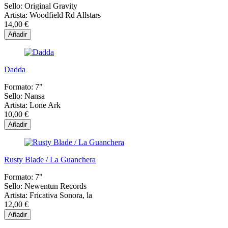
Sello:
Original Gravity
Artista:
Woodfield Rd Allstars
14,00 €
Añadir
Dadda
Formato:
7"
Sello:
Nansa
Artista:
Lone Ark
10,00 €
Añadir
Rusty Blade / La Guanchera
Formato:
7"
Sello:
Newentun Records
Artista:
Fricativa Sonora, la
12,00 €
Añadir