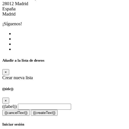
28012 Madrid
España
Madrid
¡Síguenos!
Añadir a la lista de deseos
×
Crear nueva lista
((title))
×
((label))
((cancelText))
((createText))
Iniciar sesión