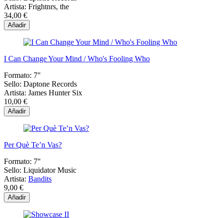
Artista:
Frightnrs, the
34,00 €
Añadir
I Can Change Your Mind / Who's Fooling Who
Formato:
7"
Sello:
Daptone Records
Artista:
James Hunter Six
10,00 €
Añadir
Per Què Te’n Vas?
Formato:
7"
Sello:
Liquidator Music
Artista:
Bandits
9,00 €
Añadir