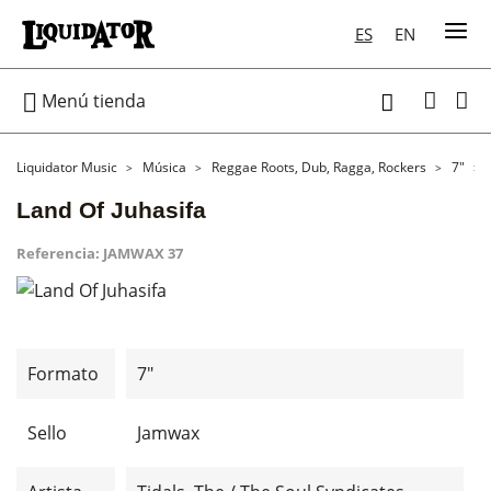
ES
EN

Menú tienda

Liquidator Music
Música
Reggae Roots, Dub, Ragga, Rockers
7"
Land Of Juhasifa
Referencia:
JAMWAX 37
Formato
7"
Sello
Jamwax