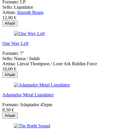
Formato:
LP
Sello:
Liquidator
Artista:
Smooth Beans
12,00 €
Añadir
One Way Left
Formato:
7"
Sello:
Nansa / Judah
Artista:
Linval Thompson / Lone Ark Riddim Force
10,00 €
Añadir
Adaptador Metal Liquidator
Formato:
Adaptador 45rpm
8,50 €
Añadir