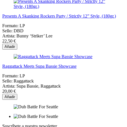
Presents A Skanking Rockers Party / Strictly 12” Style, (180gr.)
Formato:
LP
Sello:
DBD
Artista:
Bunny ‘Striker’ Lee
22,50 €
Añadir
Raggattack Meets Supa Bassie Showcase
Formato:
LP
Sello:
Raggattack
Artista:
Supa Bassie, Raggattack
20,00 €
Añadir
Suscríbete a nuestra newsletter