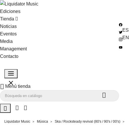
Ediciones
Tienda
Noticias
ES
Eventos
EN
Media
Management
Contacto

Menú tienda


Liquidator Music
Música
Ska / Rocksteady revival (80's / 90's / 00's)
7