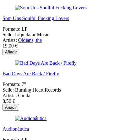
Som Uns Soulful Fucking Lovers
Formato:
LP
Sello:
Liquidator Music
Artista:
Oldians, the
19,00 €
Añadir
Bad Days Are Back / Firefly
Formato:
7"
Sello:
Burning Heart Records
Artista:
Giuda
8,50 €
Añadir
Audionáutica
Formato:
LP