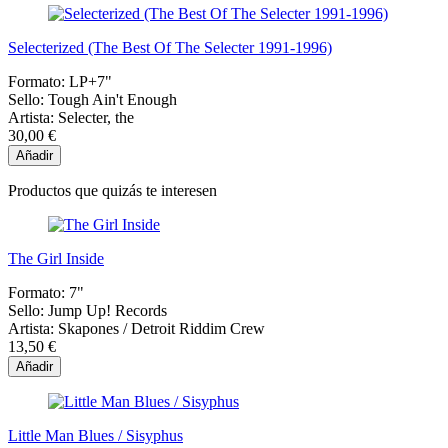
Selecterized (The Best Of The Selecter 1991-1996)
Formato:
LP+7"
Sello:
Tough Ain't Enough
Artista:
Selecter, the
30,00 €
Añadir
Productos que quizás te interesen
The Girl Inside
Formato:
7"
Sello:
Jump Up! Records
Artista:
Skapones / Detroit Riddim Crew
13,50 €
Añadir
Little Man Blues / Sisyphus