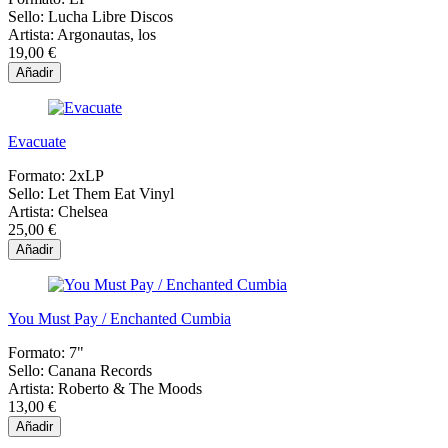
Sello:
Lucha Libre Discos
Artista:
Argonautas, los
19,00 €
Añadir
Evacuate
Formato:
2xLP
Sello:
Let Them Eat Vinyl
Artista:
Chelsea
25,00 €
Añadir
You Must Pay / Enchanted Cumbia
Formato:
7"
Sello:
Canana Records
Artista:
Roberto & The Moods
13,00 €
Añadir