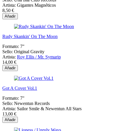
Artista:
Gigantes Magnéticos
8,50 €
Añadir
Rudy Skankin' On The Moon
Formato:
7"
Sello:
Original Gravity
Artista:
Roy Ellis / Mr. Symarip
14,00 €
Añadir
Got A Cover Vol.1
Formato:
7"
Sello:
Newentun Records
Artista:
Sailor Smile & Newentun All Stars
13,00 €
Añadir