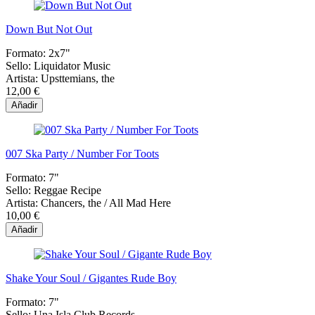
Down But Not Out
Formato:
2x7"
Sello:
Liquidator Music
Artista:
Upsttemians, the
12,00 €
Añadir
007 Ska Party / Number For Toots
Formato:
7"
Sello:
Reggae Recipe
Artista:
Chancers, the / All Mad Here
10,00 €
Añadir
Shake Your Soul / Gigantes Rude Boy
Formato:
7"
Sello:
Una Isla Club Records