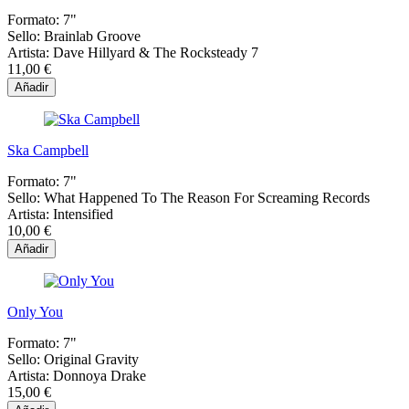
Formato:
7"
Sello:
Brainlab Groove
Artista:
Dave Hillyard & The Rocksteady 7
11,00 €
Añadir
Ska Campbell
Formato:
7"
Sello:
What Happened To The Reason For Screaming Records
Artista:
Intensified
10,00 €
Añadir
Only You
Formato:
7"
Sello:
Original Gravity
Artista:
Donnoya Drake
15,00 €