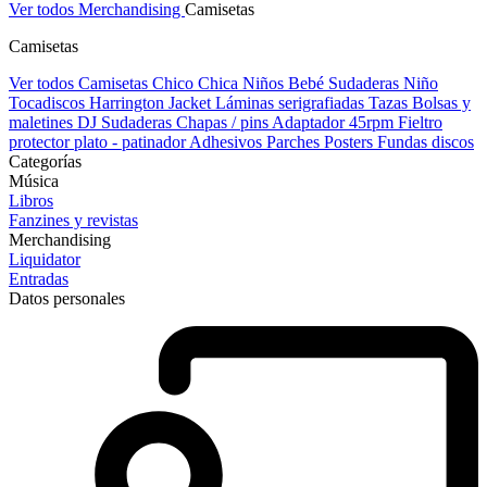
Ver todos Merchandising
Camisetas
Camisetas
Ver todos Camisetas
Chico
Chica
Niños
Bebé
Sudaderas Niño
Tocadiscos
Harrington Jacket
Láminas serigrafiadas
Tazas
Bolsas y
maletines DJ
Sudaderas
Chapas / pins
Adaptador 45rpm
Fieltro
protector plato - patinador
Adhesivos
Parches
Posters
Fundas discos
Categorías
Música
Libros
Fanzines y revistas
Merchandising
Liquidator
Entradas
Datos personales