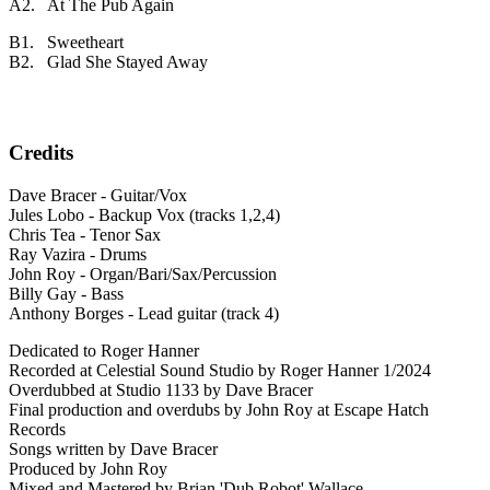
A2. At The Pub Again
B1. Sweetheart
B2. Glad She Stayed Away
Credits
Dave Bracer - Guitar/Vox
Jules Lobo - Backup Vox (tracks 1,2,4)
Chris Tea - Tenor Sax
Ray Vazira - Drums
John Roy - Organ/Bari/Sax/Percussion
Billy Gay - Bass
Anthony Borges - Lead guitar (track 4)
Dedicated to Roger Hanner
Recorded at Celestial Sound Studio by Roger Hanner 1/2024
Overdubbed at Studio 1133 by Dave Bracer
Final production and overdubs by John Roy at Escape Hatch
Records
Songs written by Dave Bracer
Produced by John Roy
Mixed and Mastered by Brian 'Dub Robot' Wallace