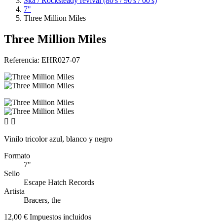
Ska / Rocksteady revival (80's / 90's / 00's)
7"
Three Million Miles
Three Million Miles
Referencia:
EHR027-07


Vinilo tricolor azul, blanco y negro
Formato
7"
Sello
Escape Hatch Records
Artista
Bracers, the
12,00 €
Impuestos incluidos