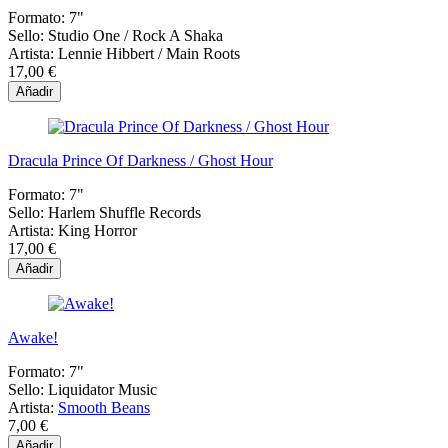
Formato:
7"
Sello:
Studio One ‎/ Rock A Shaka
Artista:
Lennie Hibbert / Main Roots
17,00 €
Añadir
Dracula Prince Of Darkness / Ghost Hour
Formato:
7"
Sello:
Harlem Shuffle Records
Artista:
King Horror
17,00 €
Añadir
Awake!
Formato:
7"
Sello:
Liquidator Music
Artista:
Smooth Beans
7,00 €
Añadir