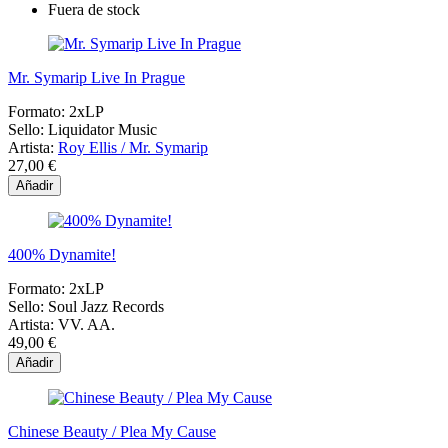
Fuera de stock
Mr. Symarip Live In Prague
Formato:
2xLP
Sello:
Liquidator Music
Artista:
Roy Ellis / Mr. Symarip
27,00 €
Añadir
400% Dynamite!
Formato:
2xLP
Sello:
Soul Jazz Records
Artista:
VV. AA.
49,00 €
Añadir
Chinese Beauty / Plea My Cause