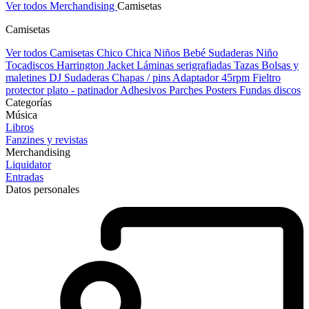
Ver todos Merchandising
Camisetas
Camisetas
Ver todos Camisetas
Chico
Chica
Niños
Bebé
Sudaderas Niño
Tocadiscos
Harrington Jacket
Láminas serigrafiadas
Tazas
Bolsas y
maletines DJ
Sudaderas
Chapas / pins
Adaptador 45rpm
Fieltro
protector plato - patinador
Adhesivos
Parches
Posters
Fundas discos
Categorías
Música
Libros
Fanzines y revistas
Merchandising
Liquidator
Entradas
Datos personales