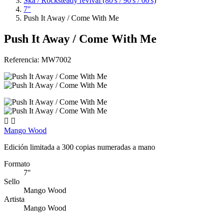
Ska / Rocksteady revival (80's / 90's / 00's)
7"
Push It Away / Come With Me
Push It Away / Come With Me
Referencia:
MW7002


Mango Wood
Edición limitada a 300 copias numeradas a mano
Formato
7"
Sello
Mango Wood
Artista
Mango Wood