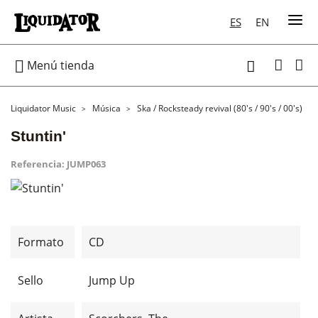
ES
EN

Menú tienda

Liquidator Music
Música
Ska / Rocksteady revival (80's / 90's / 00's)
Stuntin'
Referencia:
JUMP063
Formato
CD
Sello
Jump Up