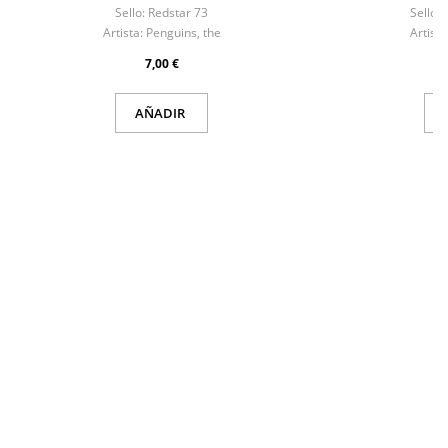
Sello:
Redstar 73
Sello:
Artista:
Penguins, the
Artista
7,00 €
AÑADIR