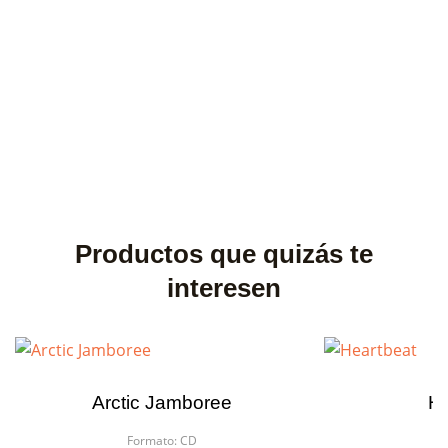
Productos que quizás te
interesen
Arctic Jamboree
He
Formato:
CD
Fo