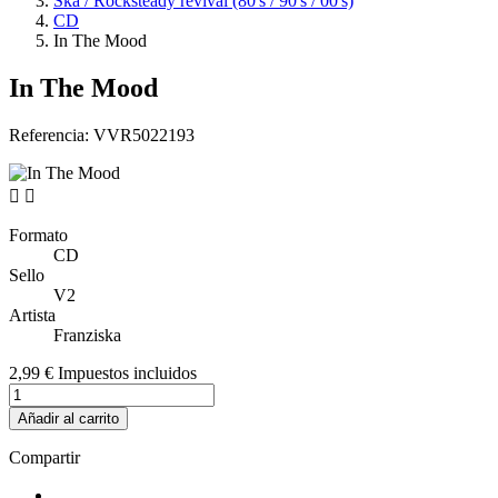
Ska / Rocksteady revival (80's / 90's / 00's)
CD
In The Mood
In The Mood
Referencia:
VVR5022193


Formato
CD
Sello
V2
Artista
Franziska
2,99 €
Impuestos incluidos
Añadir al carrito
Compartir