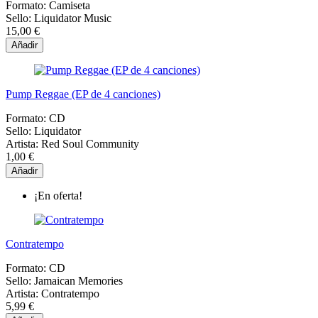
Formato:
Camiseta
Sello:
Liquidator Music
15,00 €
Añadir
Pump Reggae (EP de 4 canciones)
Formato:
CD
Sello:
Liquidator
Artista:
Red Soul Community
1,00 €
Añadir
¡En oferta!
Contratempo
Formato:
CD
Sello:
Jamaican Memories
Artista:
Contratempo
5,99 €