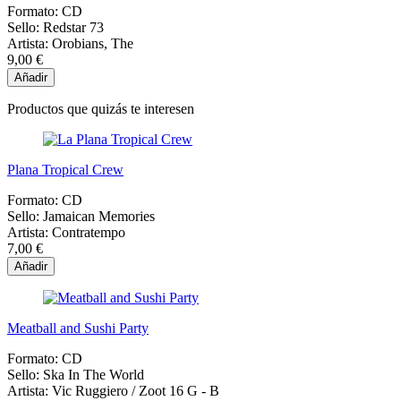
Formato:
CD
Sello:
Redstar 73
Artista:
Orobians, The
9,00 €
Añadir
Productos que quizás te interesen
Plana Tropical Crew
Formato:
CD
Sello:
Jamaican Memories
Artista:
Contratempo
7,00 €
Añadir
Meatball and Sushi Party
Formato:
CD
Sello:
Ska In The World
Artista:
Vic Ruggiero / Zoot 16 G - B