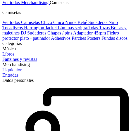
Ver todos Merchandising
Camisetas
Camisetas
Ver todos Camisetas
Chico
Chica
Niños
Bebé
Sudaderas Niño
Tocadiscos
Harrington Jacket
Láminas serigrafiadas
Tazas
Bolsas y
maletines DJ
Sudaderas
Chapas / pins
Adaptador 45rpm
Fieltro
protector plato - patinador
Adhesivos
Parches
Posters
Fundas discos
Categorías
Música
Libros
Fanzines y revistas
Merchandising
Liquidator
Entradas
Datos personales