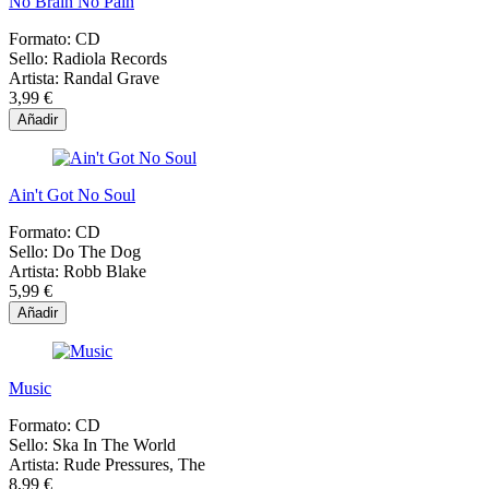
No Brain No Pain
Formato:
CD
Sello:
Radiola Records
Artista:
Randal Grave
3,99 €
Añadir
Ain't Got No Soul
Formato:
CD
Sello:
Do The Dog
Artista:
Robb Blake
5,99 €
Añadir
Music
Formato:
CD
Sello:
Ska In The World
Artista:
Rude Pressures, The
8,99 €