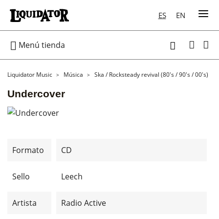
ES
EN

Menú tienda

Liquidator Music
Música
Ska / Rocksteady revival (80's / 90's / 00's)
Undercover
Formato
CD
Sello
Leech
Artista
Radio Active