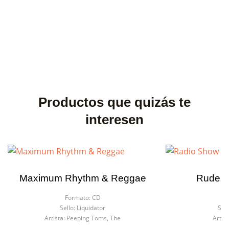
Productos que quizás te
interesen
Maximum Rhythm & Reggae
Rude R
Formato:
CD
Fo
Sello:
Liquidator
Sell
Artista:
Peeping Toms, The
Artist